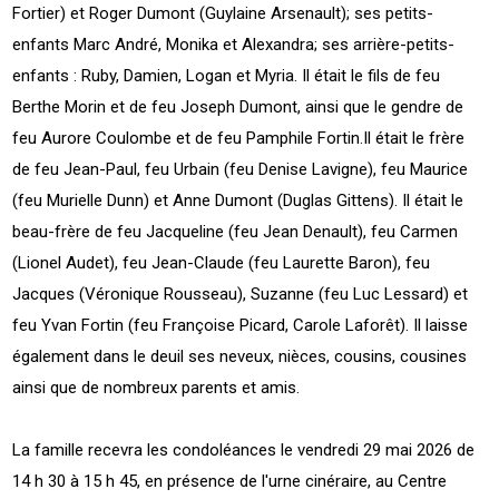
Fortier) et Roger Dumont (Guylaine Arsenault); ses petits-
enfants Marc André, Monika et Alexandra; ses arrière-petits-
enfants : Ruby, Damien, Logan et Myria. Il était le fils de feu
Berthe Morin et de feu Joseph Dumont, ainsi que le gendre de
feu Aurore Coulombe et de feu Pamphile Fortin.Il était le frère
de feu Jean-Paul, feu Urbain (feu Denise Lavigne), feu Maurice
(feu Murielle Dunn) et Anne Dumont (Duglas Gittens). Il était le
beau-frère de feu Jacqueline (feu Jean Denault), feu Carmen
(Lionel Audet), feu Jean-Claude (feu Laurette Baron), feu
Jacques (Véronique Rousseau), Suzanne (feu Luc Lessard) et
feu Yvan Fortin (feu Françoise Picard, Carole Laforêt). Il laisse
également dans le deuil ses neveux, nièces, cousins, cousines
ainsi que de nombreux parents et amis.
La famille recevra les condoléances le vendredi 29 mai 2026 de
14 h 30 à 15 h 45, en présence de l'urne cinéraire, au Centre