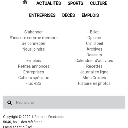
ACTUALITÉS
SPORTS
CULTURE
ENTREPRISES
DÉCÈS
EMPLOIS
S'abonner
Billet
S'inscrire comme membre
Opinion
Se connecter
Clin d'oeil
Nous joindre
Archives
Dossiers
Emplois
Calendrier d'activités
Petites annonces
Recettes
Entreprises
Journal en ligne
Cahiers spéciaux
Mots Croisés
Flux RSS
Histoire en photos
Copyright © 2020
L'Écho de Frontenac
5040, boul. des Vétérans
Lac-Mégantic (Qc)