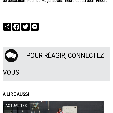
de désolation. Pour les Méganticois, l’heure est au deuil. Encore.
Partager
Facebook
Twitter
Messenger
POUR RÉAGIR, CONNECTEZ
VOUS
À LIRE AUSSI
ACTUALITÉS