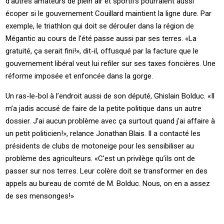
d’autres amateurs de plein air et sportifs pourraient aussi
écoper si le gouvernement Couillard maintient la ligne dure. Par
exemple, le triathlon qui doit se dérouler dans la région de
Mégantic au cours de l’été passe aussi par ses terres. «La
gratuité, ça serait fini!», dit-il, offusqué par la facture que le
gouvernement libéral veut lui refiler sur ses taxes foncières. Une
réforme imposée et enfoncée dans la gorge.
Un ras-le-bol à l’endroit aussi de son député, Ghislain Bolduc. «Il
m’a jadis accusé de faire de la petite politique dans un autre
dossier. J’ai aucun problème avec ça surtout quand j’ai affaire à
un petit politicien!», relance Jonathan Blais. Il a contacté les
présidents de clubs de motoneige pour les sensibiliser au
problème des agriculteurs. «C’est un privilège qu’ils ont de
passer sur nos terres. Leur colère doit se transformer en des
appels au bureau de comté de M. Bolduc. Nous, on en a assez
de ses mensonges!»