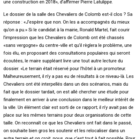
une construction en 2018», d’affirmer Pierre Latulippe.
Le dossier de la salle des Chevaliers de Colomb est-il clos ? Sa
réponse : «J’espère que non. On les a accompagnés du mieux
qu’on a pu.» Si le candidat à la mairie, Ronald Martel, fait courir
l’impression que les Chevaliers de Colomb ont été chassés
«sans vergogne» du centre-ville et qu’il règlera le problème, une
fois élu, en proposant des consultations populaires qui seront
écoutées, le maire suppléant livre une tout autre lecture du
dossier. «Le terrain était réservé pour l’hôtel à un promoteur.
Malheureusement, il n’y a pas eu de résultats à ce niveau-là. Les
Chevaliers ont été interpellés dans un des scénarios, mais du
fait que le dossier tardait, on est allé chercher une étude pour
finalement en arriver à une conclusion dans le meilleur intérêt de
la ville. Un élément clair est sorti de ce rapport; il n’y avait pas de
place sur les mêmes terrains pour deux organisations de cette
taille. On reconnaît ce que les Chevaliers ont fait dans le passé,
on souhaite bien gros les soutenir et les relocaliser dans un
autre terrain et on croit, nous, que c’est tout à fait possible. Pour