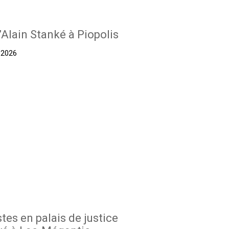
’Alain Stanké à Piopolis
t 2026
stes en palais de justice