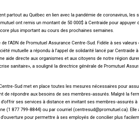
ent partout au Québec en lien avec la pandémie de coronavirus, les 
utuel ont remis un montant de 50 000$ à Centraide pour appuyer d
ncore plus important au cours des prochaines semaines.
tie de l’ADN de Promutuel Assurance Centre-Sud. Fidèle à ses valeurs
ciété mutuelle a répondu à l’appel de solidarité lancé par Centraide 
une aide directe aux organismes et aux citoyens de notre région du
 crise sanitaire», a souligné la directrice générale de Promutuel Assu
 Centre-Sud met en place toutes les mesures nécessaires pour assur
nt de répondre aux besoins de ses membres-assurés. Malgré la fer
e d’offrir ses services à distance en invitant ses membres-assurés à
e (1 877 799-8844) ou par courriel (
centresud@promutuel.ca
). Ell
’ouverture pour permettre à ses employés de concilier plus facileme