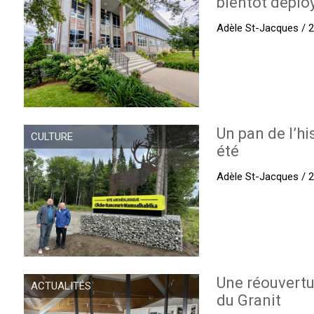
bientôt déplo
Adèle St-Jacques / 27
Un pan de l’hi
CULTURE
été
Adèle St-Jacques / 27
Une réouvertu
ACTUALITÉS
du Granit