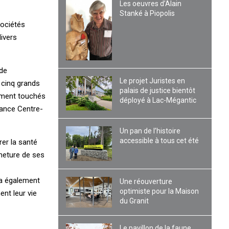
Les oeuvres d’Alain
Stanké à Piopolis
sociétés
ivers
 de
Le projet Juristes en
à cinq grands
palais de justice bientôt
rement touchés
déployé à Lac-Mégantic
rance Centre-
Un pan de l’histoire
accessible à tous cet été
er la santé
meture de ses
e a également
Une réouverture
optimiste pour la Maison
nt leur vie
du Granit
Le pavillon de la faune