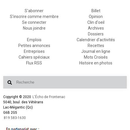
S'abonner
Billet
S'inscrire comme membre
Opinion
Se connecter
Clin d'oeil
Nous joindre
Archives
Dossiers
Emplois
Calendrier d'activités
Petites annonces
Recettes
Entreprises
Journal en ligne
Cahiers spéciaux
Mots Croisés
Flux RSS
Histoire en photos
Copyright © 2020
L'Écho de Frontenac
5040, boul. des Vétérans
Lac-Mégantic (Qc)
G6B 2G5
819 583-1630