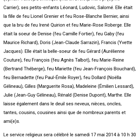
Carrier); ses petits-enfants Léonard, Ludovic, Salomé. Elle était
la fille de feu Lionel Grenier et feu Rose-Blanche Bernier, ainsi
que la bru de feu Irené Quirion et feu Marie-Rose Roberge. Elle
était la soeur de Denise (feu Camille Fortier), feu Gaby (feu
Maurice Richard), Doris (Jean-Claude Sarrazin), Francis (Yvette
Jacques). Elle était la belle-soeur de feu Gérard (Aurélienne
Couture), feu François (feu Agnès Talbot), feu Marie-Reine
(Bertrand Théberge), feu Mariette (feu Jean-François Bouchard),
feu Bernadette (feu Paul-Émile Royer), feu Dollard (Noëlla
Gélineau), Gilles (Marguerite Rosa), Madeleine (Émilien Lessard),
Julie (Jean-Guy Gélineau), Rénald (Denise Dupont), Marthe. Elle
laisse également dans le deuil ses neveux, nièces, oncles,
tantes, cousins, cousines ainsi que de nombreux parents et
ami(e)s.
Le service religieux sera célébré le samedi 17 mai 2014 à 10 h 30