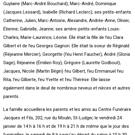
Guylaine (Marc-André Bouchard), Marc-André, Dominique
(Jacques Lessard), Isabelle (Richard Leclerc); ses petits-enfants
Catherine, Julien, Marc-Antoine, Alexandre, Andrée-Anne, Olivier,
Étienne, Gabrielle, Jeanne; ses arrière-petits-enfants Louis-
Charles, Marie-Laurence, Léonie. Elle était la fille de feu Clara
Gilbert et de feu Georges Gagnon. Elle était la soeur de Réginald
(Réjeanne Mercier), Georgette (feu Henri Faucher), André (Gloria
Sage), Réjeanne (Émilien Roy), Grégoire (Laurette Godbout),
Jacques, Nicole (Martin Bégin) feu Gilbert, feu Emmanuel feu
Rita, feu Gilberte, feu Yvette et feu Thérèse. Elle laisse
également dans le deuil de nombreux neveux et nièces et autres
parents.
La famille accueillera les parents et les amis au Centre Funéraire
Jacques et Fils, 202, rue du Moulin, St-Ludger, le vendredi 24
janvier de 14 h à 16 h et de 19 h à 21 h de même que le jour des
funérailles, le samedi de 9 h jusqu’au départ du salon à 10 h 30.