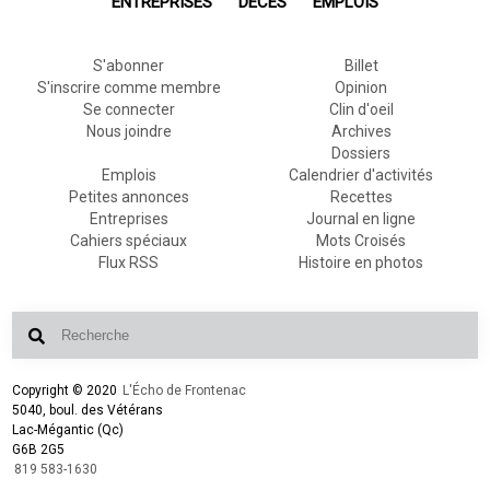
ENTREPRISES
DÉCÈS
EMPLOIS
S'abonner
Billet
S'inscrire comme membre
Opinion
Se connecter
Clin d'oeil
Nous joindre
Archives
Dossiers
Emplois
Calendrier d'activités
Petites annonces
Recettes
Entreprises
Journal en ligne
Cahiers spéciaux
Mots Croisés
Flux RSS
Histoire en photos
Copyright © 2020
L'Écho de Frontenac
5040, boul. des Vétérans
Lac-Mégantic (Qc)
G6B 2G5
819 583-1630