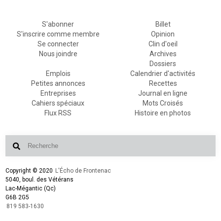
S'abonner
Billet
S'inscrire comme membre
Opinion
Se connecter
Clin d'oeil
Nous joindre
Archives
Dossiers
Emplois
Calendrier d'activités
Petites annonces
Recettes
Entreprises
Journal en ligne
Cahiers spéciaux
Mots Croisés
Flux RSS
Histoire en photos
Copyright © 2020
L'Écho de Frontenac
5040, boul. des Vétérans
Lac-Mégantic (Qc)
G6B 2G5
819 583-1630