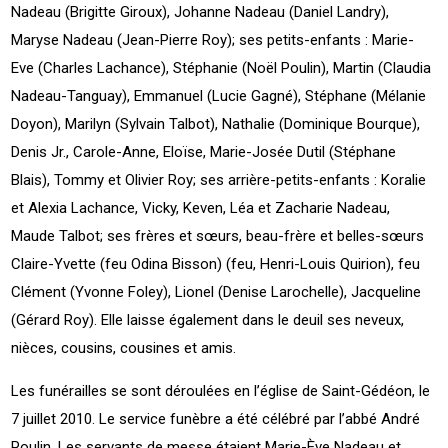
Nadeau (Brigitte Giroux), Johanne Nadeau (Daniel Landry),
Maryse Nadeau (Jean-Pierre Roy); ses petits-enfants : Marie-
Eve (Charles Lachance), Stéphanie (Noël Poulin), Martin (Claudia
Nadeau-Tanguay), Emmanuel (Lucie Gagné), Stéphane (Mélanie
Doyon), Marilyn (Sylvain Talbot), Nathalie (Dominique Bourque),
Denis Jr., Carole-Anne, Eloïse, Marie-Josée Dutil (Stéphane
Blais), Tommy et Olivier Roy; ses arrière-petits-enfants : Koralie
et Alexia Lachance, Vicky, Keven, Léa et Zacharie Nadeau,
Maude Talbot; ses frères et sœurs, beau-frère et belles-sœurs
Claire-Yvette (feu Odina Bisson) (feu, Henri-Louis Quirion), feu
Clément (Yvonne Foley), Lionel (Denise Larochelle), Jacqueline
(Gérard Roy). Elle laisse également dans le deuil ses neveux,
nièces, cousins, cousines et amis.
Les funérailles se sont déroulées en l’église de Saint-Gédéon, le
7 juillet 2010. Le service funèbre a été célébré par l’abbé André
Poulin. Les servants de messe étaient Marie-Ève Nadeau et