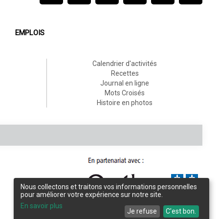
EMPLOIS
Calendrier d'activités
Recettes
Journal en ligne
Mots Croisés
Histoire en photos
Nous collectons et traitons vos informations personnelles
pour améliorer votre expérience sur notre site.
Conception et design :
L'Écho de Frontenac
En savoir plus
Je refuse
C'est bon.
Intégration et programmation :
LogiACTION