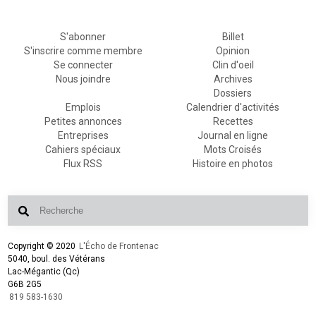
S'abonner
Billet
S'inscrire comme membre
Opinion
Se connecter
Clin d'oeil
Nous joindre
Archives
Dossiers
Emplois
Calendrier d'activités
Petites annonces
Recettes
Entreprises
Journal en ligne
Cahiers spéciaux
Mots Croisés
Flux RSS
Histoire en photos
Copyright © 2020
L'Écho de Frontenac
5040, boul. des Vétérans
Lac-Mégantic (Qc)
G6B 2G5
819 583-1630