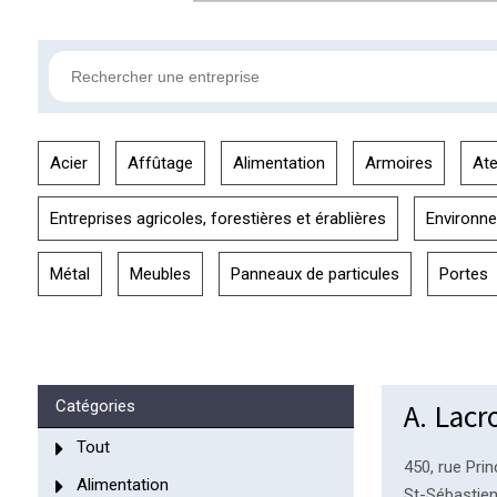
Acier
Affûtage
Alimentation
Armoires
Ate
Entreprises agricoles, forestières et érablières
Environn
Métal
Meubles
Panneaux de particules
Portes
A. Lacr
Catégories
Tout
450, rue Prin
Alimentation
St-Sébastie