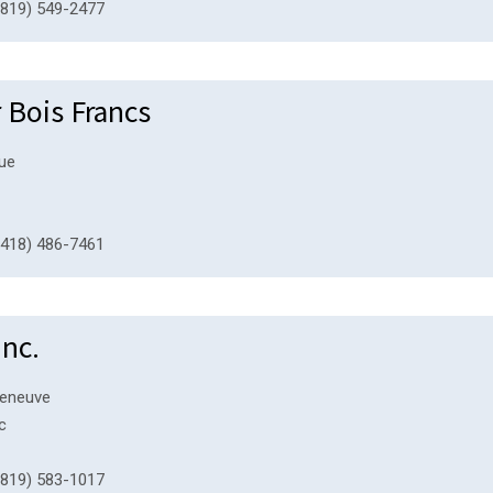
819) 549-2477
 Bois Francs
nue
418) 486-7461
inc.
lleneuve
c
819) 583-1017