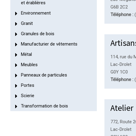
et érablières
G6B 2C2
Environnement
Téléphone :
(
Granit
Granules de bois
Artisan
Manufacturier de vêtements
Métal
114, rue du 
Lac-Drolet
Meubles
G0Y 1C0
Panneaux de particules
Téléphone :
(
Portes
Scierie
Atelier
Transformation de bois
772, Route 
Lac-Drolet