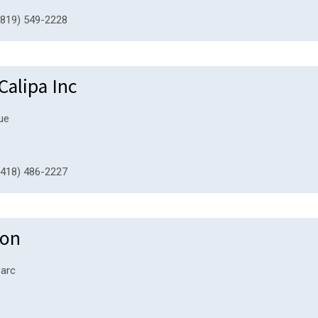
819) 549-2228
 Calipa Inc
ue
418) 486-2227
ion
Parc