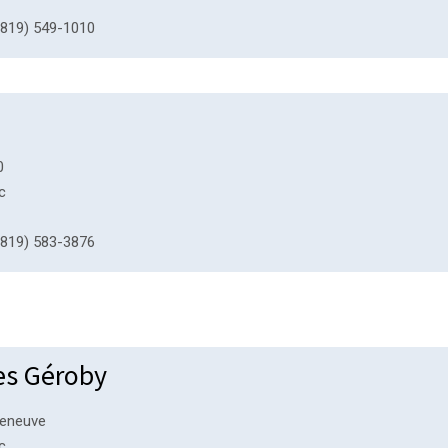
819) 549-1010
0
c
819) 583-3876
es Géroby
lleneuve
c