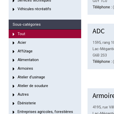
Services techniques
G0Y 1C0
Téléphone :
(
Véhicules récréatifs
Sous-catégories
ADC
Tout
Acier
1595, rang 1
Lac-Méganti
Affûtage
G6B 2S3
Alimentation
Téléphone :
(
Armoires
Atelier d'usinage
Atelier de soudure
Armoir
Autres
Ébénisterie
4195, rue Vi
Entreprises agricoles, forestières
Lac-Méganti