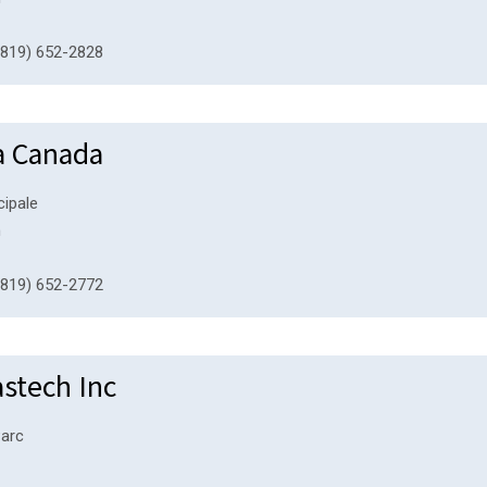
819) 652-2828
a Canada
cipale
n
819) 652-2772
astech Inc
Parc