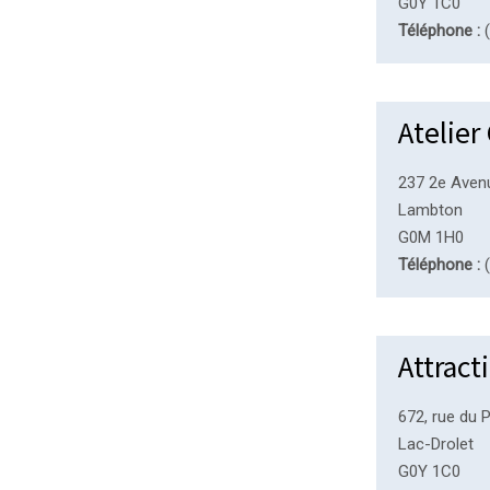
G0Y 1C0
Téléphone :
(
Atelier
237 2e Aven
Lambton
G0M 1H0
Téléphone :
(
Attract
672, rue du 
Lac-Drolet
G0Y 1C0