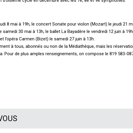
un troisième cycle en décembre avec les 7e, 8e et 9e symphonies.
jeudi 8 mai à 19h, le concert Sonate pour violon (Mozart) le jeudi 21 m
 le samedi 30 mai à 13h, le ballet La Bayadère le vendredi 12 juin à 19h
et l’opéra Carmen (Bizet) le samedi 27 juin à 13h.
ement à tous, abonnés ou non de la Médiathèque, mais les réservati
an.ca. Pour de plus amples renseignements, on compose le 819 583-08
 VOUS