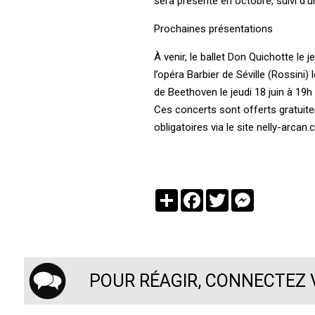
sera présenté en octobre, suivi d’
Prochaines présentations
À venir, le ballet Don Quichotte le 
l’opéra Barbier de Séville (Rossini)
de Beethoven le jeudi 18 juin à 19h 
Ces concerts sont offerts gratuit
obligatoires via le site nelly-arc
Partager
Facebook
Twitter
Messenger
POUR RÉAGIR, CONNECTEZ