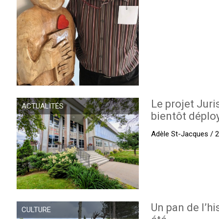
Le projet Juri
ACTUALITÉS
bientôt déplo
Adèle St-Jacques / 27
Un pan de l’hi
CULTURE