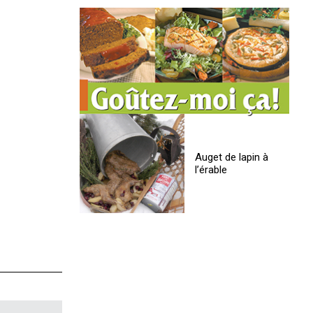
Auget de lapin à
l’érable