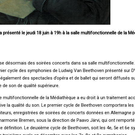
présenté le jeudi 18 juin à 19h à la salle multifonctionnelle de la M
e désormais des soirées concerts dans sa salle multifonctionnelle.
er cycle des symphonies de Ludwig Van Beethoven présenté sur DV
également des spectacles d’opéra et de ballet qui seront diffusés s
 de son de qualité supérieure.
le multifonctionnelle de la Médiathèque a eu droit à un traitement ac
ive la qualité du son. Le premier cycle de Beethoven comportera les 
urs, enregistrées de soirées de concerts données en Allemagne pa
rmonie Bremen, sous la direction de Paavo Järvi, qui ont remport
e définition. Le deuxième cycle de Beethoven, soit les 4e, 5e et 6e 