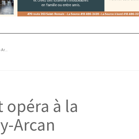
Concerts, ballet et opéra à la Médiathèque Nelly-Arcan
t opéra à la
y-Arcan