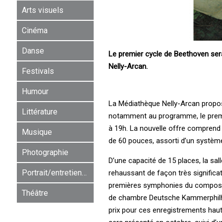
Arts visuels
Cinéma
Danse
Le premier cycle de Beethoven sera 
Nelly-Arcan.
Festivals
Humour
La Médiathèque Nelly-Arcan propos
Littérature
notamment au programme, le premi
à 19h. La nouvelle offre comprend 
Musique
de 60 pouces, assorti d’un système
Photographie
D’une capacité de 15 places, la sal
Portrait/entretien/rencontre
rehaussant de façon très significat
premières symphonies du composite
Théâtre
de chambre Deutsche Kammerphilha
prix pour ces enregistrements haut