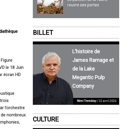
rouvre ses portes
édiathèque
BILLET
L’histoire de
James Ramage et
 Figure
D le 18 Juin
de la Lake
ur écran HD
Megantic Pulp
Company
oustique
trois
Rémi Tremblay
/ 22 avril 2026
r l’orchestre
é de nombreux
CULTURE
symphonies,