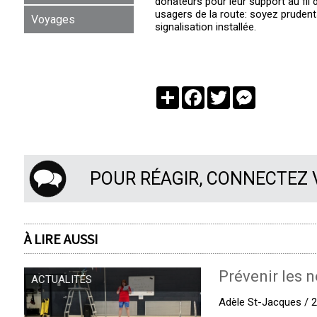
donateurs pour leur support au fil
usagers de la route: soyez prudent
Voyages
signalisation installée.
Partager
Facebook
Twitter
Messenger
POUR RÉAGIR, CONNECTEZ
À LIRE AUSSI
Prévenir les n
ACTUALITÉS
Adèle St-Jacques / 27