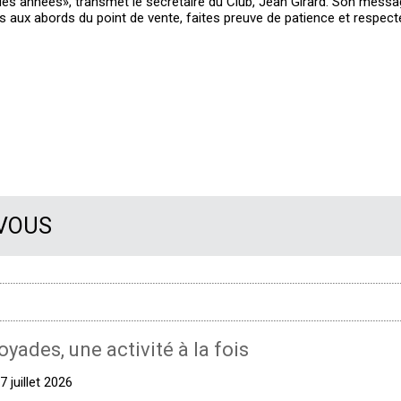
 des années», transmet le secrétaire du Club, Jean Girard. Son mess
s aux abords du point de vente, faites preuve de patience et respect
 VOUS
oyades, une activité à la fois
 juillet 2026