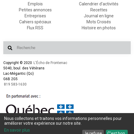
Emplois
Calendrier d'activités
Petites annonces
Recettes
Entreprises
Journal en ligne
Cahiers spéciaux
Mots Croisés
Flux RSS
Histoire en photos
Copyright © 2020
L'Écho de Frontenac
5040, boul. des Vétérans
Lac-Mégantic (Qc)
G6B 2G5
819 583-1630
Nous collectons et traitons vos informations personnelles pour
améliorer votre expérience sur notre site.
Conception et design :
L'Écho de Frontenac
Intégration et programmation :
LogiACTION
En savoir plus
Je refuse
C'est bon.