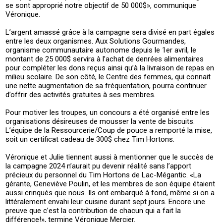
se sont approprié notre objectif de 50 000$», communique
Véronique.
L’argent amassé grâce à la campagne sera divisé en part égales
entre les deux organismes. Aux Solutions Gourmandes,
organisme communautaire autonome depuis le 1er avril, le
montant de 25 000$ servira à l’achat de denrées alimentaires
pour compléter les dons reçus ainsi qu’à la livraison de repas en
milieu scolaire. De son côté, le Centre des femmes, qui connait
une nette augmentation de sa fréquentation, pourra continuer
d’offrir des activités gratuites à ses membres.
Pour motiver les troupes, un concours a été organisé entre les
organisations désireuses de mousser la vente de biscuits.
L’équipe de la Ressourcerie/Coup de pouce a remporté la mise,
soit un certificat cadeau de 300$ chez Tim Hortons.
Véronique et Julie tiennent aussi à mentionner que le succès de
la campagne 2024 n’aurait pu devenir réalité sans l’apport
précieux du personnel du Tim Hortons de Lac-Mégantic. «La
gérante, Geneviève Poulin, et les membres de son équipe étaient
aussi crinqués que nous. Ils ont embarqué à fond, même si on a
littéralement envahi leur cuisine durant sept jours. Encore une
preuve que c’est la contribution de chacun qui a fait la
différence!», termine Véronique Mercier.