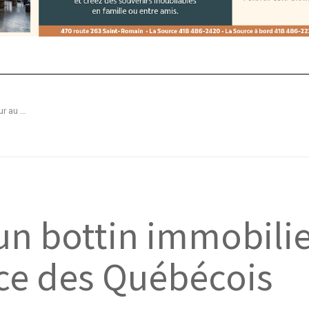
Mon-Proprio.ca : un bottin immobilier novateur au service des Québécois
un bottin immobili
ice des Québécois