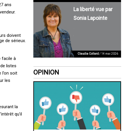
27 ans
La liberté vue par
 vendeur.
Sonia Lapointe
eurs doivent
ge de sérieux.
Claudia Collard
/ 14 mai 2026
facile à
de listes
OPINION
l’on soit
ur les
esurant la
intérêt qu’il