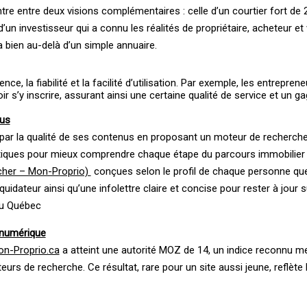
tre entre deux visions complémentaires : celle d’un courtier fort de 
 d’un investisseur qui a connu les réalités de propriétaire, acheteur et
va bien au-delà d’un simple annuaire.
e, la fiabilité et la facilité d’utilisation. Par exemple, les entrepren
r s’y inscrire, assurant ainsi une certaine qualité de service et un ga
ous
par la qualité de ses contenus en proposant un moteur de recherche 
tiques pour mieux comprendre chaque étape du parcours immobilier 
cher – Mon-Proprio)
conçues selon le profil de chaque personne que 
uidateur ainsi qu’une infolettre claire et concise pour rester à jour s
au Québec
 numérique
n-Proprio.ca
a atteint une autorité MOZ de 14, un indice reconnu m
eurs de recherche. Ce résultat, rare pour un site aussi jeune, reflète l’