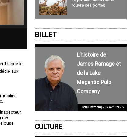
rouvre ses portes
BILLET
L’histoire de
James Ramage et
ent lancé le
dédié aux
de la Lake
Megantic Pulp
Company
mobilier,
c.
Rémi Tremblay
/ 22 avril 2026
inspecteur,
i des
pelouse.
CULTURE