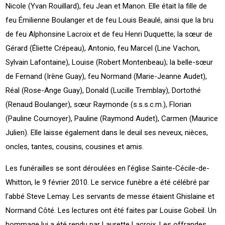
Nicole (Yvan Rouillard), feu Jean et Manon. Elle était la fille de
feu Émilienne Boulanger et de feu Louis Beaulé, ainsi que la bru
de feu Alphonsine Lacroix et de feu Henri Duquette; la sœur de
Gérard (Éliette Crépeau), Antonio, feu Marcel (Line Vachon,
Sylvain Lafontaine), Louise (Robert Montenbeau); la belle-sœur
de Fernand (Irène Guay), feu Normand (Marie-Jeanne Audet),
Réal (Rose-Ange Guay), Donald (Lucille Tremblay), Dortothé
(Renaud Boulanger), sœur Raymonde (s.s.s.c.m.), Florian
(Pauline Cournoyer), Pauline (Raymond Audet), Carmen (Maurice
Julien). Elle laisse également dans le deuil ses neveux, nièces,
oncles, tantes, cousins, cousines et amis.
Les funérailles se sont déroulées en l’église Sainte-Cécile-de-
Whitton, le 9 février 2010. Le service funèbre a été célébré par
l’abbé Steve Lemay. Les servants de messe étaient Ghislaine et
Normand Côté. Les lectures ont été faites par Louise Gobeil. Un
hommage lui a été rendu par Laurette Lacroix. Les offrandes