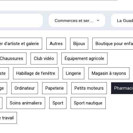
Commerces et services
La Guad
er d'artiste et galerie
Autres
Bijoux
Boutique pour enfa
Chaussures
Club vidéo
Équipement agricole
ste
Habillage de fenêtre
Lingerie
Magasin à rayons
ge
Ordinateur
Papeterie
Petits moteurs
Pharmaci
Soins animaliers
Sport
Sport nautique
travail