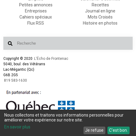
Petites annonces
Recettes
Entreprises
Journal en ligne
Cahiers spéciaux
Mots Croisés
Flux RSS
Histoire en photos
Copyright © 2020
L'Écho de Frontenac
5040, boul. des Vétérans
Lac-Mégantic (Qc)
G6B 2G5
819 583-1630
Nous collectons et traitons vos informations personnelles pour
améliorer votre expérience sur notre site.
Conception et design :
L'Écho de Frontenac
Intégration et programmation :
LogiACTION
En savoir plus
Je refuse
C'est bon.