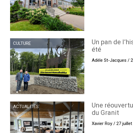
Un pan de l’hi
CULTURE
été
Adèle St-Jacques / 27
Une réouvertu
ACTUALITÉS
du Granit
Xavier Roy / 27 juille