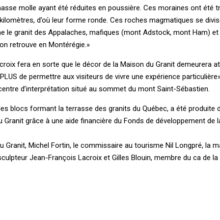
masse molle ayant été réduites en poussière. Ces moraines ont été 
e kilomètres, d’où leur forme ronde. Ces roches magmatiques se divis
e le granit des Appalaches, mafiques (mont Adstock, mont Ham) et
’on retrouve en Montérégie.»
oix fera en sorte que le décor de la Maison du Granit demeurera at
PLUS de permettre aux visiteurs de vivre une expérience particulière»,
u centre d’interprétation situé au sommet du mont Saint-Sébastien.
les blocs formant la terrasse des granits du Québec, a été produite 
u Granit grâce à une aide financière du Fonds de développement de la
u Granit, Michel Fortin, le commissaire au tourisme Nil Longpré, la 
sculpteur Jean-François Lacroix et Gilles Blouin, membre du ca de l