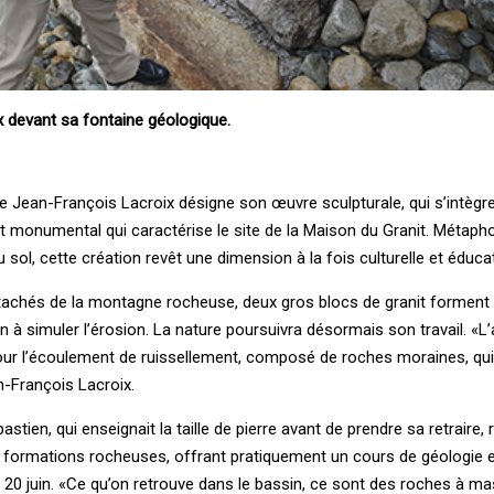
 devant sa fontaine géologique.
ue Jean-François Lacroix désigne son œuvre sculpturale, qui s’intègre
 monumental qui caractérise le site de la Maison du Granit. Métaph
du sol, cette création revêt une dimension à la fois culturelle et éducat
tachés de la montagne rocheuse, deux gros blocs de granit forment 
n à simuler l’érosion. La nature poursuivra désormais son travail. «L’
ur l’écoulement de ruissellement, composé de roches moraines, qui 
an-François Lacroix.
astien, qui enseignait la taille de pierre avant de prendre sa retraire,
s formations rocheuses, offrant pratiquement un cours de géologie 
 20 juin. «Ce qu’on retrouve dans le bassin, ce sont des roches à m