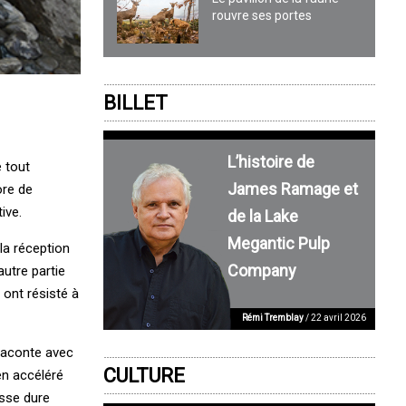
rouvre ses portes
BILLET
L’histoire de
 tout
James Ramage et
ore de
ive.
de la Lake
Megantic Pulp
la réception
Company
autre partie
ont résisté à
Rémi Tremblay
/ 22 avril 2026
 raconte avec
CULTURE
en accéléré
asse dure