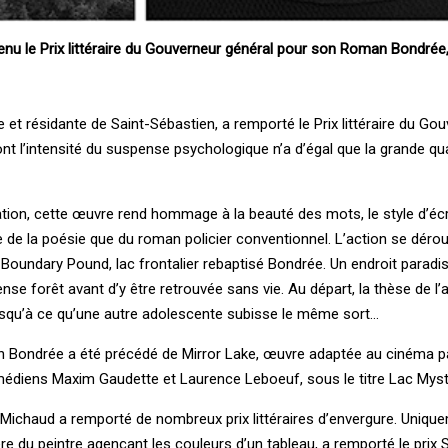
nu le Prix littéraire du Gouverneur général pour son Roman Bondrée
 et résidante de Saint-Sébastien, a remporté le Prix littéraire du Go
t l’intensité du suspense psychologique n’a d’égal que la grande qua
ation, cette œuvre rend hommage à la beauté des mots, le style d’écr
de la poésie que du roman policier conventionnel. L’action se déroul
Boundary Pound, lac frontalier rebaptisé Bondrée. Un endroit paradis
se forêt avant d’y être retrouvée sans vie. Au départ, la thèse de l’
 Jusqu’à ce qu’une autre adolescente subisse le même sort…
oman Bondrée a été précédé de Mirror Lake, œuvre adaptée au cinéma pa
médiens Maxim Gaudette et Laurence Leboeuf, sous le titre Lac Myst
 Michaud a remporté de nombreux prix littéraires d’envergure. Uniqu
ère du peintre agençant les couleurs d’un tableau, a remporté le pri