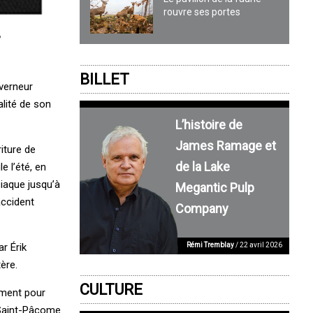
rouvre ses portes
,
BILLET
uverneur
lité de son
L’histoire de
James Ramage et
iture de
de la Lake
e l’été, en
iaque jusqu’à
Megantic Pulp
accident
Company
Rémi Tremblay
/ 22 avril 2026
r Érik
ère.
CULTURE
ement pour
x Saint-Pâcome