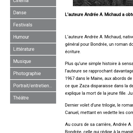
Cinéma
Danse
L’auteure Andrée A. Michaud a obte
Festivals
L’auteure Andrée A. Michaud, native
Humour
général pour Bondrée, un roman don
Littérature
écriture.
Musique
Plus qu’une simple histoire à sens
l’auteure se rapprochant davantage 
Photographie
1967 dans le Maine, aux abords de 
Portrait/entretien/rencontre
ce que Zaza disparaisse dans la den
explique la mort de la jeune fille.
Théâtre
Dernier volet d’une trilogie, le r
Canuel, mettant en vedette les co
Au cours de sa carrière, Andrée A.
Bondrée, celle qui rédige à la mani