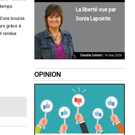
ntemps.
La liberté vue par
Sonia Lapointe
 d’une bourse
urs grâce à
té rendue
Claudia Collard
/ 14 mai 2026
OPINION