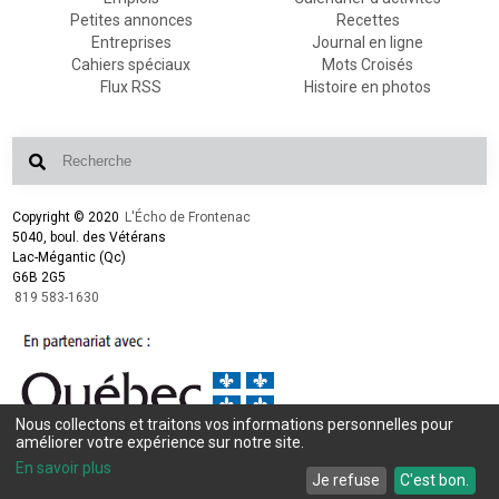
Petites annonces
Recettes
Entreprises
Journal en ligne
Cahiers spéciaux
Mots Croisés
Flux RSS
Histoire en photos
Copyright © 2020
L'Écho de Frontenac
5040, boul. des Vétérans
Lac-Mégantic (Qc)
G6B 2G5
819 583-1630
Nous collectons et traitons vos informations personnelles pour
améliorer votre expérience sur notre site.
Conception et design :
L'Écho de Frontenac
Intégration et programmation :
LogiACTION
En savoir plus
Je refuse
C'est bon.