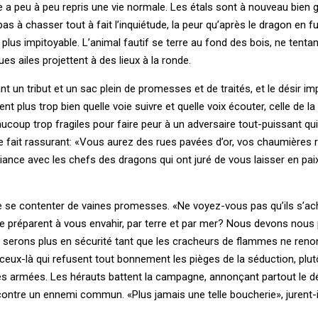
e a peu à peu repris une vie normale. Les étals sont à nouveau bien g
as à chasser tout à fait l’inquiétude, la peur qu’après le dragon en fu
lus impitoyable. L’animal fautif se terre au fond des bois, ne tent
es ailes projettent à des lieux à la ronde.
 un tribut et un sac plein de promesses et de traités, et le désir impu
vent plus trop bien quelle voie suivre et quelle voix écouter, celle de 
ucoup trop fragiles pour faire peur à un adversaire tout-puissant qu
se fait rassurant: «Vous aurez des rues pavées d’or, vos chaumières 
alliance avec les chefs des dragons qui ont juré de vous laisser en pai
de se contenter de vaines promesses. «Ne voyez-vous pas qu’ils s’ac
e préparent à vous envahir, par terre et par mer? Nous devons nous 
e serons plus en sécurité tant que les cracheurs de flammes ne reno
 ceux-là qui refusent tout bonnement les pièges de la séduction, plut
des armées. Les hérauts battent la campagne, annonçant partout le d
ntre un ennemi commun. «Plus jamais une telle boucherie», jurent-il