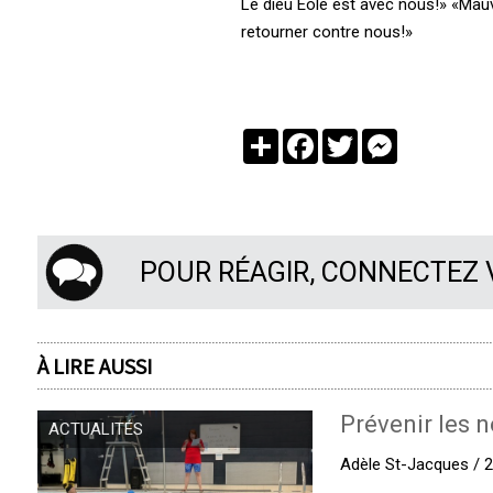
Le dieu Éole est avec nous!» «Mauva
retourner contre nous!»
Partager
Facebook
Twitter
Messenger
POUR RÉAGIR, CONNECTEZ
À LIRE AUSSI
Prévenir les n
ACTUALITÉS
Adèle St-Jacques / 27