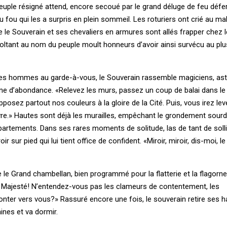
euple résigné attend, encore secoué par le grand déluge de feu défer
fou qui les a surpris en plein sommeil. Les roturiers ont crié au mal
e le Souverain et ses chevaliers en armures sont allés frapper chez l
oltant au nom du peuple moult honneurs d’avoir ainsi survécu au pl
 des hommes au garde-à-vous, le Souverain rassemble magiciens, ast
rne d’abondance. «Relevez les murs, passez un coup de balai dans le 
osez partout nos couleurs à la gloire de la Cité. Puis, vous irez lev
re.» Hautes sont déjà les murailles, empêchant le grondement sourd
partements. Dans ses rares moments de solitude, las de tant de sollic
r sur pied qui lui tient office de confident. «Miroir, miroir, dis-moi, l
he le Grand chambellan, bien programmé pour la flatterie et la flagorne
i, Majesté! N’entendez-vous pas les clameurs de contentement, les
nter vers vous?» Rassuré encore une fois, le souverain retire ses h
ines et va dormir.