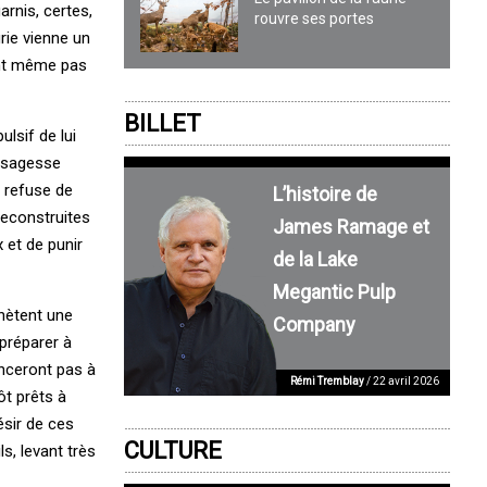
arnis, certes,
rouvre ses portes
rie vienne un
ant même pas
BILLET
lsif de lui
la sagesse
i refuse de
L’histoire de
reconstruites
James Ramage et
x et de punir
de la Lake
Megantic Pulp
hètent une
Company
préparer à
nceront pas à
Rémi Tremblay
/ 22 avril 2026
ôt prêts à
ésir de ces
CULTURE
s, levant très