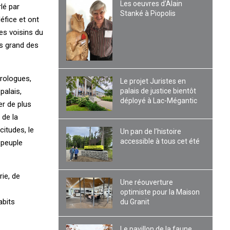
Les oeuvres d’Alain
lé par
Stanké à Piopolis
éfice et ont
es voisins du
us grand des
rologues,
Le projet Juristes en
palais de justice bientôt
palais,
déployé à Lac-Mégantic
er de plus
 de la
itudes, le
Un pan de l’histoire
accessible à tous cet été
e peuple
rie, de
Une réouverture
optimiste pour la Maison
abits
du Granit
Le pavillon de la faune