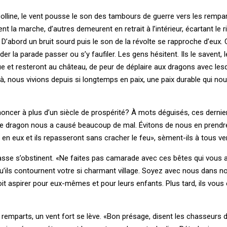
a colline, le vent pousse le son des tambours de guerre vers les remp
ent la marche, d’autres demeurent en retrait à l’intérieur, écartant le 
 D’abord un bruit sourd puis le son de la révolte se rapproche d’eux. 
er la parade passer ou s’y faufiler. Les gens hésitent. Ils le savent, 
rue et resteront au château, de peur de déplaire aux dragons avec lesq
là, nous vivions depuis si longtemps en paix, une paix durable qui nou
noncer à plus d’un siècle de prospérité? À mots déguisés, ces dernier
ce dragon nous a causé beaucoup de mal. Évitons de nous en prendr
en eux et ils repasseront sans cracher le feu», sèment-ils à tous ve
asse s’obstinent. «Ne faites pas camarade avec ces bêtes qui vous af
qu’ils contournent votre si charmant village. Soyez avec nous dans n
it aspirer pour eux-mêmes et pour leurs enfants. Plus tard, ils vous
emparts, un vent fort se lève. «Bon présage, disent les chasseurs 