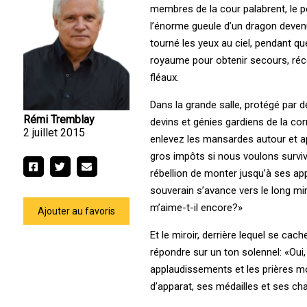
membres de la cour palabrent, le p
l’énorme gueule d’un dragon devenu 
tourné les yeux au ciel, pendant qu
royaume pour obtenir secours, réc
fléaux.
Dans la grande salle, protégé par
Rémi Tremblay
devins et génies gardiens de la co
2 juillet 2015
enlevez les mansardes autour et app
gros impôts si nous voulons surviv
rébellion de monter jusqu’à ses ap
souverain s’avance vers le long miroi
m’aime-t-il encore?»
Ajouter au favoris
Et le miroir, derrière lequel se cac
répondre sur un ton solennel: «Ou
applaudissements et les prières mo
d’apparat, ses médailles et ses cha