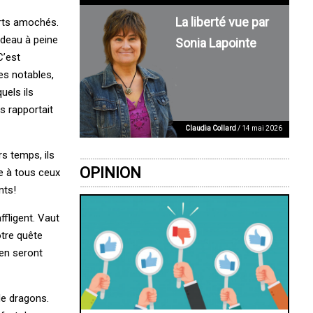
La liberté vue par
arts amochés.
rideau à peine
Sonia Lapointe
C’est
les notables,
uels ils
s rapportait
Claudia Collard
/ 14 mai 2026
s temps, ils
OPINION
e à tous ceux
nts!
fligent. Vaut
otre quête
 en seront
de dragons.