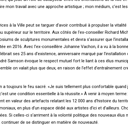
aire mon travail avec une approche artistique ; mon médium, c’est les
es à la Ville peut se targuer d’avoir contribué à propulser la vitalité 
u supérieur sur le territoire. Aux côtés de l’ex-conseiller Richard Mich
iums de sculptures monumentales et devra s’assurer que l’installa
tée en 2016. Avec l’ex-conseillère Johanne Vachon, il a vu à la bon
ébrait ses 25 ans d’existence, anniversaire marqué par l’installation
André Samson évoque le respect mutuel fort le liant à ces élus munici
mble on valait plus que deux, en raison de l’effet d’entraînement cr
 a toujours le feu sacré. «Je suis tellement plus confortable quand 
c’est une condition essentielle à la réussite.» À venir à moyen terme:
t en valeur des artefacts relatant les 12 000 ans d’histoire du territo
oniaux, en plus d’un espace dédié aux artistes d’ici et d’ailleurs. Ch
. Si celles-ci s’arriment à la volonté politique des nouveaux élus 
 continuer de se distinguer en matière de nouveauté.