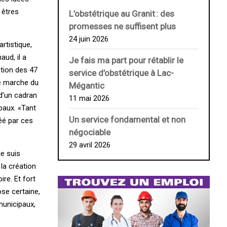
 êtres
L’obstétrique au ­Granit : des
promesses ne suffisent plus
24 juin 2026
artistique,
aud, il a
Je fais ma part pour rétablir le
tion des 47
service d’obstétrique à Lac-
ne marche du
Mégantic
 d’un cadran
11 mai 2026
paux. «Tant
Un service fondamental et non
éé par ces
négociable
29 avril 2026
je suis
 la création
ire. Et fort
ose certaine,
municipaux,