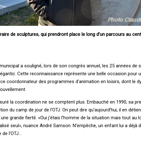
re de sculptures, qui prendront place le long d’un parcours au centr
 municipal a souligné, lors de son congrès annuel, les 25 années de 
Mégantic. Cette reconnaissance représente une belle occasion pour u
 ce coordonnateur des programmes d’animation en loisirs, dont le 
nouvellement.
assuré la coordination ne se comptent plus. Embauché en 1990, sa pr
ion du camp de jour de l’OTJ. On peut dire qu’aujourd’hui, il en détie
 une grande fierté. «Oui j’étais l’homme de la situation mais tout au lon
réalisé seul», nuance André Samson. N’empêche, un enfant lui a déjà
e de l’OTJ…