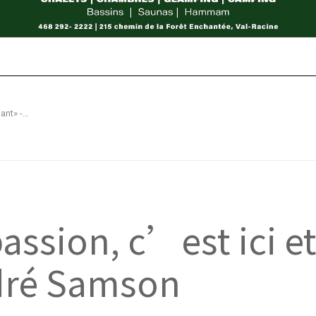
«La vitesse de la passion, c’est ici et maintenant» -André Samson
passion, c’est ici e
dré Samson