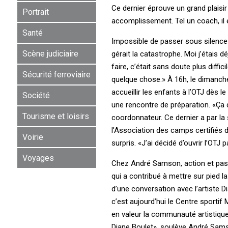
Ce dernier éprouve un grand plaisi
Portrait
accomplissement. Tel un coach, il
Santé
Impossible de passer sous silence l
Scène judiciaire
gérait la catastrophe. Moi j’étais 
faire, c’était sans doute plus diffic
Sécurité ferroviaire
quelque chose.» À 16h, le dimanche 
accueillir les enfants à l’OTJ dès 
Société
une rencontre de préparation. «Ça 
Tourisme et loisirs
coordonnateur. Ce dernier a par la
l’Association des camps certifiés d
Voirie
surpris. «J’ai décidé d’ouvrir l’OTJ 
Voyages
Chez André Samson, action et passio
qui a contribué à mettre sur pied la
d’une conversation avec l’artiste D
c’est aujourd’hui le Centre sportif
en valeur la communauté artistique 
Diane Boulet», soulève André Samson