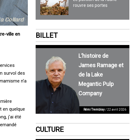
rouvre ses portes
e-ville en
BILLET
L’histoire de
James Ramage et
services
n survol des
de la Lake
dynamisme n’a
Megantic Pulp
Company
emière
nt en quelque
Rémi Tremblay
/ 22 avril 2026
g, j’ai été
 demandé
CULTURE