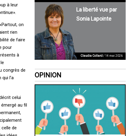
up à leur
La liberté vue par
ntinue».
Sonia Lapointe
 «Partout, on
ient rien
ilité de faire
le pour
présents à
Claudia Collard
/ 14 mai 2026
le
au congrès de
OPINION
qui l’a
écrit celui
a émergé au fil
 permanent,
ncipalement
 celle de
les idées