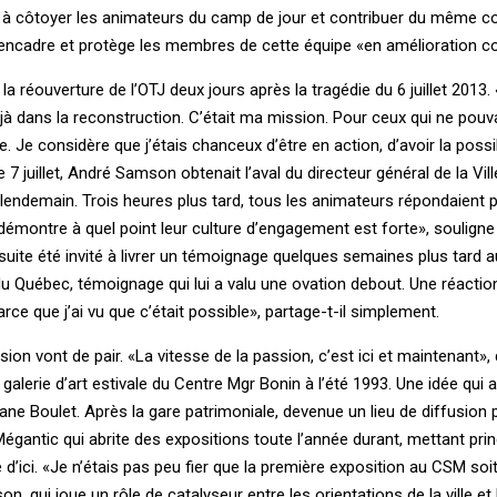
r à côtoyer les animateurs du camp de jour et contribuer du même co
 encadre et protège les membres de cette équipe «en amélioration co
a réouverture de l’OTJ deux jours après la tragédie du 6 juillet 2013.
déjà dans la reconstruction. C’était ma mission. Pour ceux qui ne pouva
ile. Je considère que j’étais chanceux d’être en action, d’avoir la possib
7 juillet, André Samson obtenait l’aval du directeur général de la Vil
le lendemain. Trois heures plus tard, tous les animateurs répondaient 
démontre à quel point leur culture d’engagement est forte», souligne 
 suite été invité à livrer un témoignage quelques semaines plus tard 
u Québec, témoignage qui lui a valu une ovation debout. Une réaction 
parce que j’ai vu que c’était possible», partage-t-il simplement.
n vont de pair. «La vitesse de la passion, c’est ici et maintenant», d
 galerie d’art estivale du Centre Mgr Bonin à l’été 1993. Une idée qui 
iane Boulet. Après la gare patrimoniale, devenue un lieu de diffusion
 Mégantic qui abrite des expositions toute l’année durant, mettant pri
d’ici. «Je n’étais pas peu fier que la première exposition au CSM soit
, qui joue un rôle de catalyseur entre les orientations de la ville et 