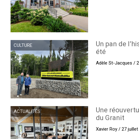
Un pan de l’hi
CULTURE
été
Adèle St-Jacques / 27
Une réouvertu
ACTUALITÉS
du Granit
Xavier Roy / 27 juille