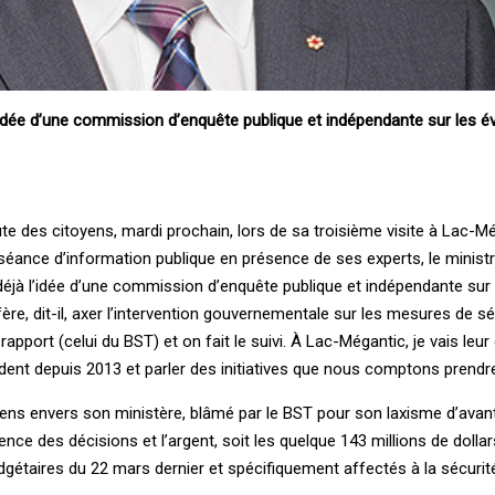
l’idée d’une commission d’enquête publique et indépendante sur les 
te des citoyens, mardi prochain, lors de sa troisième visite à Lac-Mé
 séance d’information publique en présence de ses experts, le minist
déjà l’idée d’une commission d’enquête publique et indépendante sur 
fère, dit-il, axer l’intervention gouvernementale sur les mesures de sé
n rapport (celui du BST) et on fait le suivi. À Lac-Mégantic, je vais leur 
dent depuis 2013 et parler des initiatives que nous comptons prendr
yens envers son ministère, blâmé par le BST pour son laxisme d’avant 
ce des décisions et l’argent, soit les quelque 143 millions de dollar
dgétaires du 22 mars dernier et spécifiquement affectés à la sécurité