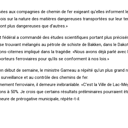
essées aux compagnies de chemin de fer exigeant qu’elles informent l
s sur la nature des matières dangereuses transportées sur leur terr
sont plus dangereuses que d’autres.»
t fédéral a commandé des études scientifiques portant plus précisé
e trouvant mélangés au pétrole de schiste de Bakken, dans le Dako
ons-citernes impliqué dans la tragédie. «Nous avons déjà parlé avec 
porteurs ferroviaires pour qu’ils se conforment à nos lois.»
 en début de semaine, le ministre Garneau a répété qu’un plus grand
a surveillance et au contrôle des chemins de fer.
ement ferroviaire, il demeure inébranlable. «C’est la Ville de Lac-Mé
 à 50%. Je crois que certains résultats préliminaires pourraient êtr
eure de prérogative municipale, répète-t-il.