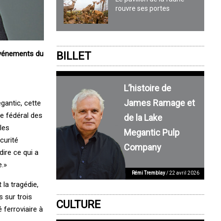
rouvre ses portes
événements du
BILLET
L’histoire de
James Ramage et
gantic, cette
re fédéral des
de la Lake
les
Megantic Pulp
curité
Company
dire ce qui a
e.»
Rémi Tremblay
/ 22 avril 2026
la tragédie,
s sur trois
CULTURE
 ferroviaire à