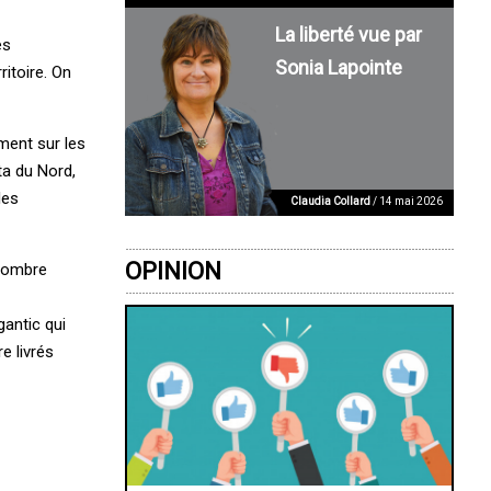
La liberté vue par
es
Sonia Lapointe
itoire. On
ment sur les
ta du Nord,
les
Claudia Collard
/ 14 mai 2026
OPINION
 nombre
gantic qui
e livrés