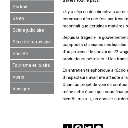
travers tout le pays.
Portrait
«Il y a déjà eu des directives adr
Santé
communautés une fois par trois moi
reconnaît que certaines matières 
Scène judiciaire
Depuis la tragédie, le gouvernemen
Sécurité ferroviaire
composés chimiques des liquides s
d’où provenait le convoi de 72 wag
Société
producteurs pétroliers et les trans
Tourisme et loisirs
En entretien téléphonique à l’Écho
Voirie
d’inspecteurs avait été affecté à l
Quant au projet de voie de contourn
Voyages
mène cette étude que nous finançons
bientôt, mais…», un dossier qui dem
Partager
Facebook
Twitter
Messenger