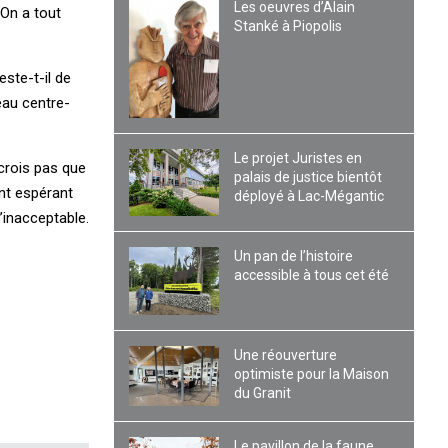
Les oeuvres d’Alain
 On a tout
Stanké à Piopolis
ste-t-il de
eau centre-
Le projet Juristes en
crois pas que
palais de justice bientôt
ent espérant
déployé à Lac-Mégantic
’inacceptable.
Un pan de l’histoire
accessible à tous cet été
Une réouverture
optimiste pour la Maison
du Granit
Le pavillon de la faune