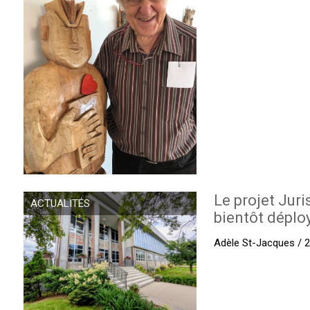
Le projet Juri
ACTUALITÉS
bientôt déplo
Adèle St-Jacques / 27