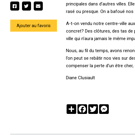
principales dans d’autres villes. El
rasé ou presque. On a bafoué nos s
A-t-on vendu notre centre-ville aux
Ajouter au favoris
concret? Des clôtures, des tas de 
ville qui n’aura jamais le même imp
Nous, au fil du temps, avons renon
l’on peut se rebâtir nos vies sur d
compenser la perte d’un être cher, d
Diane Clusiault
Partager
Facebook
Twitter
Messenger