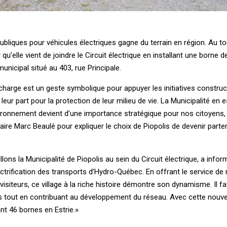
bliques pour véhicules électriques gagne du terrain en région. Au to
qu’elle vient de joindre le Circuit électrique en installant une borne 
unicipal situé au 403, rue Principale.
echarge est un geste symbolique pour appuyer les initiatives construc
eur part pour la protection de leur milieu de vie. La Municipalité en 
environnement devient d’une importance stratégique pour nos citoyens,
maire Marc Beaulé pour expliquer le choix de Piopolis de devenir parte
lons la Municipalité de Piopolis au sein du Circuit électrique, a info
ctrification des transports d’Hydro-Québec. En offrant le service de
visiteurs, ce village à la riche histoire démontre son dynamisme. Il f
es tout en contribuant au développement du réseau. Avec cette nouvel
nt 46 bornes en Estrie.»