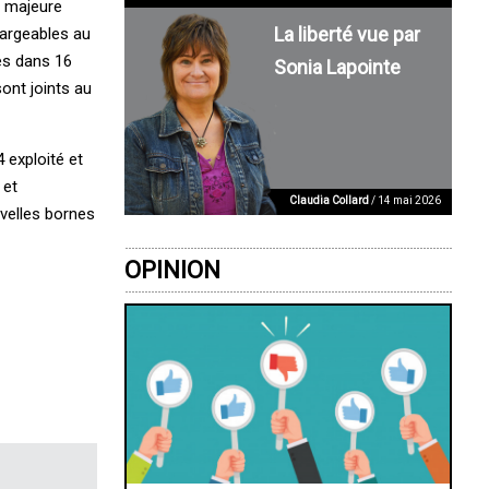
e majeure
La liberté vue par
hargeables au
es dans 16
Sonia Lapointe
ont joints au
 exploité et
 et
Claudia Collard
/ 14 mai 2026
uvelles bornes
OPINION