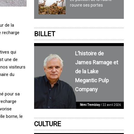
rouvre ses portes
ur de la
de recharge
BILLET
tives qui
L’histoire de
est une de
James Ramage et
 nos visiteurs
de la Lake
naire du
Megantic Pulp
Company
rmé pour sa
 recharge
Rémi Tremblay
/ 22 avril 2026
avorise
le borne, le
CULTURE