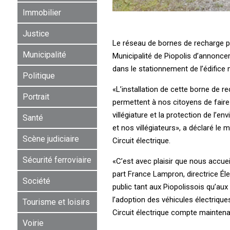
Immobilier
Justice
Le réseau de bornes de recharge pu
Municipalité
Municipalité de Piopolis d’annoncer 
dans le stationnement de l’édifice m
Politique
«L’installation de cette borne de r
Portrait
permettent à nos citoyens de faire l
villégiature et la protection de l’
Santé
et nos villégiateurs», a déclaré le 
Scène judiciaire
Circuit électrique.
Sécurité ferroviaire
«C’est avec plaisir que nous accueil
part France Lampron, directrice Éle
Société
public tant aux Piopolissois qu’aux 
l’adoption des véhicules électriqu
Tourisme et loisirs
Circuit électrique compte maintena
Voirie