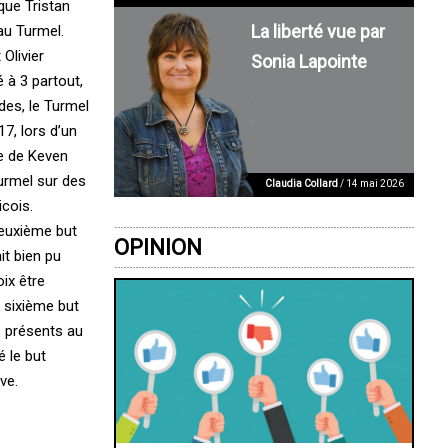
que Tristan
La liberté vue par
au Turmel.
Olivier
Sonia Lapointe
 à 3 partout,
des, le Turmel
17, lors d’un
se de Keven
Turmel sur des
Claudia Collard
/ 14 mai 2026
cois.
deuxième but
OPINION
it bien pu
oix être
 sixième but
s présents au
 le but
ve.