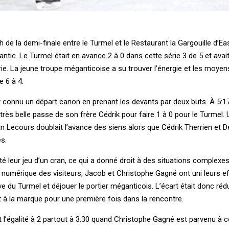
h de la demi-finale entre le Turmel et le Restaurant la Gargouille d’E
tic. Le Turmel était en avance 2 à 0 dans cette série 3 de 5 et avait
ie. La jeune troupe méganticoise a su trouver l’énergie et les moyens
e 6 à 4.
 connu un départ canon en prenant les devants par deux buts. À 5:17,
très belle passe de son frère Cédrik pour faire 1 à 0 pour le Turmel. 
an Lecours doublait l’avance des siens alors que Cédrik Therrien et D
s.
é leur jeu d’un cran, ce qui a donné droit à des situations complexes
e numérique des visiteurs, Jacob et Christophe Gagné ont uni leurs e
 du Turmel et déjouer le portier méganticois. L’écart était donc rédu
t à la marque pour une première fois dans la rencontre.
t l’égalité à 2 partout à 3:30 quand Christophe Gagné est parvenu à c