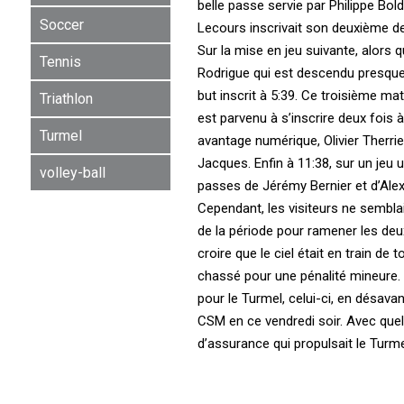
belle passe servie par Philippe Bold
Soccer
Lecours inscrivait son deuxième d
Sur la mise en jeu suivante, alors
Tennis
Rodrigue qui est descendu presque s
but inscrit à 5:39. Ce troisième ma
Triathlon
est parvenu à s’inscrire deux fois à
Turmel
avantage numérique, Olivier Therri
Jacques. Enfin à 11:38, sur un jeu u
volley-ball
passes de Jérémy Bernier et d’Alex
Cependant, les visiteurs ne sembla
de la période pour ramener les deux
croire que le ciel était en train de 
chassé pour une pénalité mineure. 
pour le Turmel, celui-ci, en désava
CSM en ce vendredi soir. Avec quelq
d’assurance qui propulsait le Turm