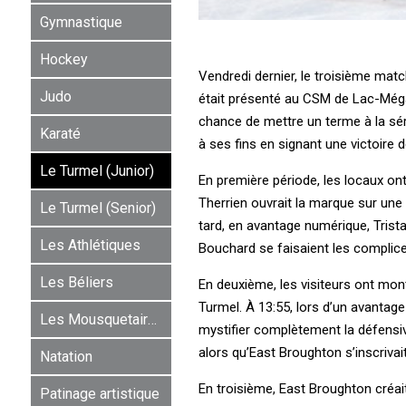
Gymnastique
Hockey
Vendredi dernier, le troisième matc
Judo
était présenté au CSM de Lac-Mégan
chance de mettre un terme à la sér
Karaté
à ses fins en signant une victoire d
Le Turmel (Junior)
En première période, les locaux ont
Therrien ouvrait la marque sur une 
Le Turmel (Senior)
tard, en avantage numérique, Trist
Les Athlétiques
Bouchard se faisaient les complice
Les Béliers
En deuxième, les visiteurs ont mont
Turmel. À 13:55, lors d’un avantag
Les Mousquetaires
mystifier complètement la défensive
alors qu’East Broughton s’inscrivai
Natation
En troisième, East Broughton créai
Patinage artistique