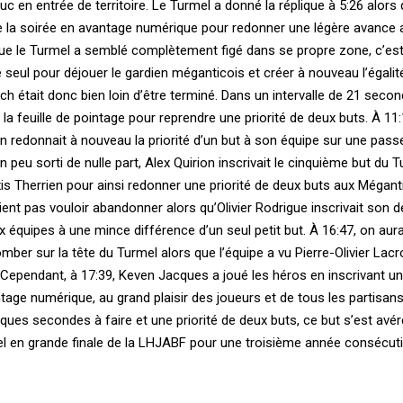
uc en entrée de territoire. Le Turmel a donné la réplique à 5:26 alors 
e la soirée en avantage numérique pour redonner une légère avance 
 que le Turmel a semblé complètement figé dans se propre zone, c’est 
eul pour déjouer le gardien méganticois et créer à nouveau l’égalité
tch était donc bien loin d’être terminé. Dans un intervalle de 21 secon
 la feuille de pointage pour reprendre une priorité de deux buts. À 11:
en redonnait à nouveau la priorité d’un but à son équipe sur une pas
n peu sorti de nulle part, Alex Quirion inscrivait le cinquième but du 
is Therrien pour ainsi redonner une priorité de deux buts aux Méganti
ient pas vouloir abandonner alors qu’Olivier Rodrigue inscrivait son 
 équipes à une mince différence d’un seul petit but. À 16:47, on aura
tomber sur la tête du Turmel alors que l’équipe a vu Pierre-Olivier Lacr
Cependant, à 17:39, Keven Jacques a joué les héros en inscrivant un
ntage numérique, au grand plaisir des joueurs et de tous les partisan
ues secondes à faire et une priorité de deux buts, ce but s’est avéré
el en grande finale de la LHJABF pour une troisième année consécuti