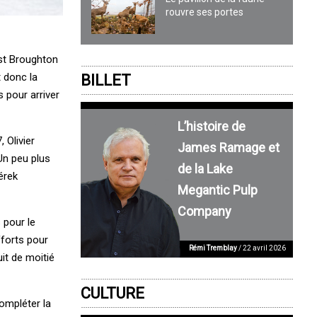
rouvre ses portes
ast Broughton
 donc la
BILLET
 pour arriver
L’histoire de
 Olivier
James Ramage et
Un peu plus
de la Lake
érek
Megantic Pulp
Company
 pour le
fforts pour
Rémi Tremblay
/ 22 avril 2026
it de moitié
CULTURE
ompléter la