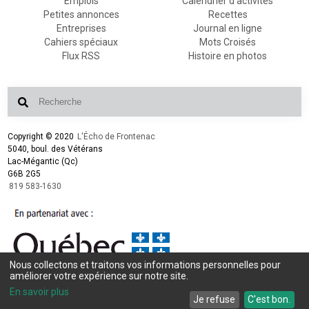
Emplois
Calendrier d'activités
Petites annonces
Recettes
Entreprises
Journal en ligne
Cahiers spéciaux
Mots Croisés
Flux RSS
Histoire en photos
Copyright © 2020
L'Écho de Frontenac
5040, boul. des Vétérans
Lac-Mégantic (Qc)
G6B 2G5
819 583-1630
Nous collectons et traitons vos informations personnelles pour
Conception et design :
L'Écho de Frontenac
améliorer votre expérience sur notre site.
Intégration et programmation :
LogiACTION
En savoir plus
Je refuse
C'est bon.