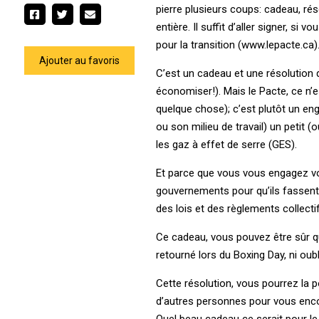
pierre plusieurs coups: cadeau, ré
entière. Il suffit d’aller signer, s
pour la transition (www.lepacte.ca)
Ajouter au favoris
C’est un cadeau et une résolution 
économiser!). Mais le Pacte, ce n’es
quelque chose); c’est plutôt un en
ou son milieu de travail) un petit 
les gaz à effet de serre (GES).
Et parce que vous vous engagez v
gouvernements pour qu’ils fassent, 
des lois et des règlements collectif
Ce cadeau, vous pouvez être sûr qu’
retourné lors du Boxing Day, ni oub
Cette résolution, vous pourrez la p
d’autres personnes pour vous encou
Quel beau cadeau ce serait pour le 