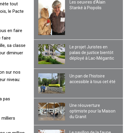
Les oeuvres d’Alain
anète tout
Stanké à Piopolis
ois, le Pacte
ous en faire
 faire
le, sa classe
Le projet Juristes en
palais de justice bientôt
our diminuer
déployé à Lac-Mégantic
on sur nos
Un pan de l’histoire
eur niveau:
accessible à tous cet été
ra pas
Une réouverture
optimiste pour la Maison
du Granit
milliers
Le pavillon de la faune
ns un million