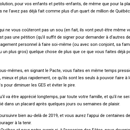
solution, pour vos enfants et petits-enfants, de même que pour la pl
i vous ne l’avez pas déjà fait comme plus d’un quart de million de Québéc
.
qui ne vous coûteront pas un sou (en fait, ils vont peut-être même v
t pas une pétition (qu’il suffit de signer pour demander à d’autres de
gagement personnel à faire soi-même (ou avec son conjoint, sa famil
(ou un plus gros) quelque chose de plus que ce que vous faites déjà p
ous-mêmes, en signant le Pacte, vous faites en même temps pressi
mieux et plus rapidement, ce qu’ils sont les seuls à pouvoir faire à l
s pour diminuer les GES et éviter le pire.
il va être apprécié longtemps, par toute votre famille, et qu’il ne se
lié dans un placard après quelques jours ou semaines de plaisir.
oursuivre bien au-delà de 2019, et vous aurez l’appui de centaines de 
rager à la tenir.
Québec et pour notre avenir si, à l’occasion des Fêtes, nous devenio