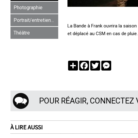
Photographie
Portrait/entretien/rencontre
La Bande à Frank ouvrira la saison d
Théâtre
et déplacé au CSM en cas de pluie.
Partager
Facebook
Twitter
Messenger
POUR RÉAGIR, CONNECTEZ
À LIRE AUSSI