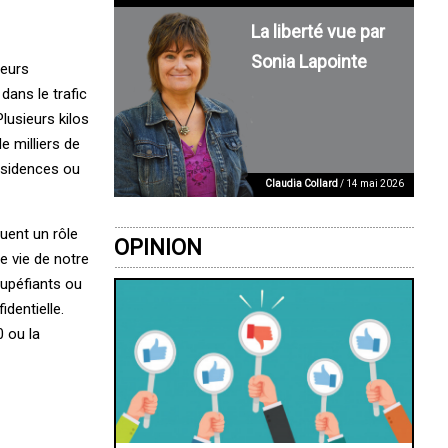
La liberté vue par
Sonia Lapointe
ieurs
dans le trafic
lusieurs kilos
e milliers de
résidences ou
Claudia Collard
/ 14 mai 2026
ouent un rôle
OPINION
de vie de notre
tupéfiants ou
dentielle.
0 ou la