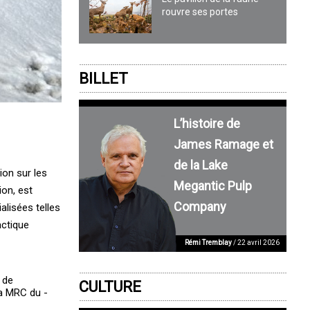
rouvre ses portes
BILLET
L’histoire de
James Ramage et
de la Lake
ion sur les
Megantic Pulp
ion, est
Company
alisées telles
actique
Rémi Tremblay
/ 22 avril 2026
 de
CULTURE
a ­MRC du ­