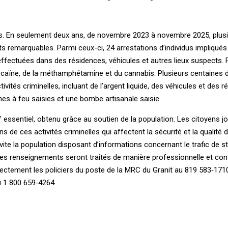
s. En seulement deux ans, de novembre 2023 à novembre 2025, plus
 remarquables. Parmi ­ceux-ci, 24 arrestations d’individus impliqués 
effectuées dans des résidences, véhicules et autres lieux suspects. P
cocaïne, de la méthamphétamine et du cannabis. Plusieurs centaines d
ctivités criminelles, incluant de l’argent liquide, des véhicules et des 
mes à feu saisies et une bombe artisanale saisie.
tif essentiel, obtenu grâce au soutien de la population. Les citoyens j
s de ces activités criminelles qui affectent la sécurité et la qualité 
nvite la population disposant d’informations concernant le trafic de s
Les renseignements seront traités de manière professionnelle et confi
ectement les policiers du poste de la ­MRC du ­Granit au 819 583‑171
u 1 800 659‑4264.