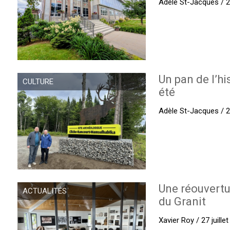
Adèle St-Jacques / 27
Un pan de l’hi
CULTURE
été
Adèle St-Jacques / 27
Une réouvertu
ACTUALITÉS
du Granit
Xavier Roy / 27 juille