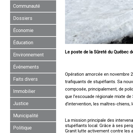
Communauté
Dossiers
Économie
Éducation
Le poste de la Sûreté du Québec de
Environnement
Événements
Opération amorcée en novembre 2023
Faits divers
trafiquants de stupéfiants. Sa nouve
composée, principalement, de polici
Immobilier
que l’escouade régionale mixte de ­
Justice
d’intervention, les ­maîtres-chiens, l
Municipalité
La mission principale des interven
stupéfiants local. Grâce à ses perqu
Politique
Granit lutte activement contre les a