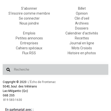
S'abonner
Billet
S'inscrire comme membre
Opinion
Se connecter
Clin d'oeil
Nous joindre
Archives
Dossiers
Emplois
Calendrier d'activités
Petites annonces
Recettes
Entreprises
Journal en ligne
Cahiers spéciaux
Mots Croisés
Flux RSS
Histoire en photos
Copyright © 2020
L'Écho de Frontenac
5040, boul. des Vétérans
Lac-Mégantic (Qc)
G6B 2G5
819 583-1630