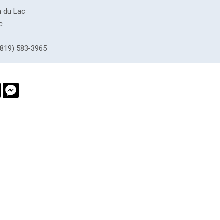
n du Lac
c
819) 583-3965
book
Twitter
Messenger