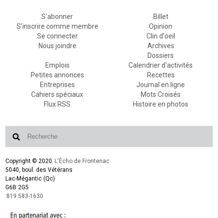
S'abonner
Billet
S'inscrire comme membre
Opinion
Se connecter
Clin d'oeil
Nous joindre
Archives
Dossiers
Emplois
Calendrier d'activités
Petites annonces
Recettes
Entreprises
Journal en ligne
Cahiers spéciaux
Mots Croisés
Flux RSS
Histoire en photos
Copyright © 2020
L'Écho de Frontenac
5040, boul. des Vétérans
Lac-Mégantic (Qc)
G6B 2G5
819 583-1630