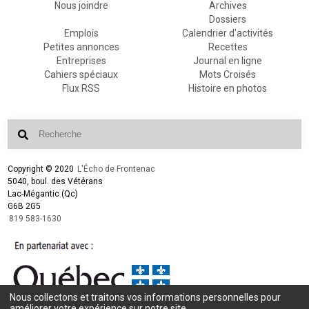
Nous joindre
Archives
Dossiers
Emplois
Calendrier d'activités
Petites annonces
Recettes
Entreprises
Journal en ligne
Cahiers spéciaux
Mots Croisés
Flux RSS
Histoire en photos
Copyright © 2020
L'Écho de Frontenac
5040, boul. des Vétérans
Lac-Mégantic (Qc)
G6B 2G5
819 583-1630
Nous collectons et traitons vos informations personnelles pour
Conception et design :
L'Écho de Frontenac
améliorer votre expérience sur notre site.