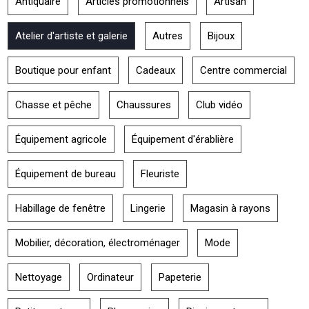
Antiquaire
Articles promotionnels
Artisan
Atelier d'artiste et galerie
Autres
Bijoux
Boutique pour enfant
Cadeaux
Centre commercial
Chasse et pêche
Chaussures
Club vidéo
Équipement agricole
Équipement d'érablière
Équipement de bureau
Fleuriste
Habillage de fenêtre
Lingerie
Magasin à rayons
Mobilier, décoration, électroménager
Mode
Nettoyage
Ordinateur
Papeterie