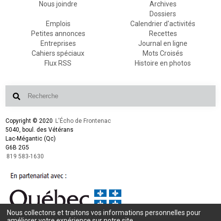
Nous joindre
Archives
Dossiers
Emplois
Calendrier d'activités
Petites annonces
Recettes
Entreprises
Journal en ligne
Cahiers spéciaux
Mots Croisés
Flux RSS
Histoire en photos
Copyright © 2020
L'Écho de Frontenac
5040, boul. des Vétérans
Lac-Mégantic (Qc)
G6B 2G5
819 583-1630
Nous collectons et traitons vos informations personnelles pour
Conception et design :
L'Écho de Frontenac
améliorer votre expérience sur notre site.