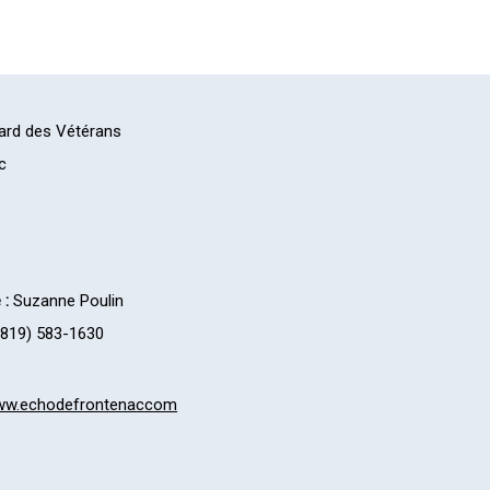
ard des Vétérans
c
 :
Suzanne Poulin
819) 583-1630
w.echodefrontenaccom