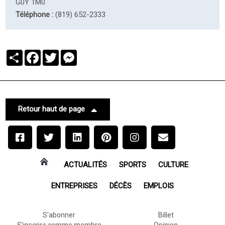
G0Y 1M0
Téléphone :
(819) 652-2333
Partager
Facebook
Twitter
Messenger
Retour haut de page
ACTUALITÉS
SPORTS
CULTURE
ENTREPRISES
DÉCÈS
EMPLOIS
S'abonner
Billet
S'inscrire comme membre
Opinion