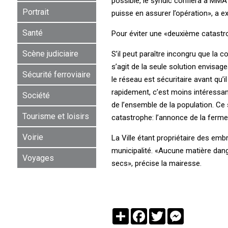
possible, le syndic confiera à MMA 
Portrait
puisse en assurer l’opération», a 
Santé
Pour éviter une «deuxième catastr
Scène judiciaire
S’il peut paraître incongru que l
s’agit de la seule solution envisag
Sécurité ferroviaire
le réseau est sécuritaire avant qu’i
rapidement, c’est moins intéressant
Société
de l’ensemble de la population. Ce 
Tourisme et loisirs
catastrophe: l’annonce de la fermetu
Voirie
La Ville étant propriétaire des emb
municipalité. «Aucune matière dan
Voyages
secs», précise la mairesse.
Partager
Facebook
Twitter
Messenger