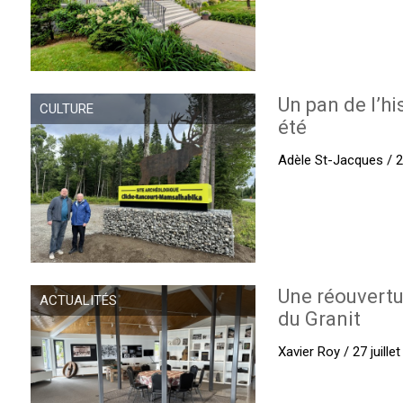
Un pan de l’hi
CULTURE
été
Adèle St-Jacques / 27
Une réouvertu
ACTUALITÉS
du Granit
Xavier Roy / 27 juille