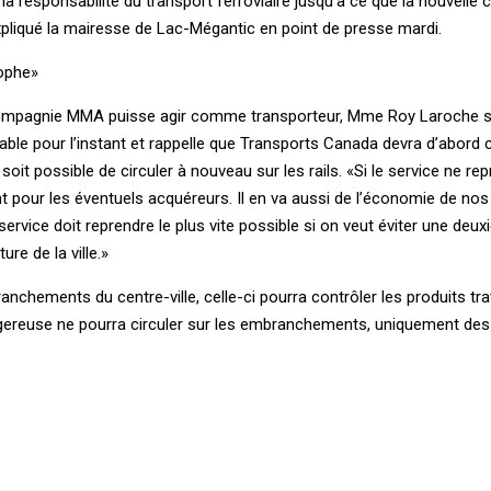
la responsabilité du transport ferroviaire jusqu’à ce que la nouvelle
expliqué la mairesse de Lac-Mégantic en point de presse mardi.
ophe»
a compagnie MMA puisse agir comme transporteur, Mme Roy Laroche sig
eable pour l’instant et rappelle que Transports Canada devra d’abord
l soit possible de circuler à nouveau sur les rails. «Si le service ne re
 pour les éventuels acquéreurs. Il en va aussi de l’économie de nos 
service doit reprendre le plus vite possible si on veut éviter une deu
re de la ville.»
ranchements du centre-ville, celle-ci pourra contrôler les produits tra
gereuse ne pourra circuler sur les embranchements, uniquement des