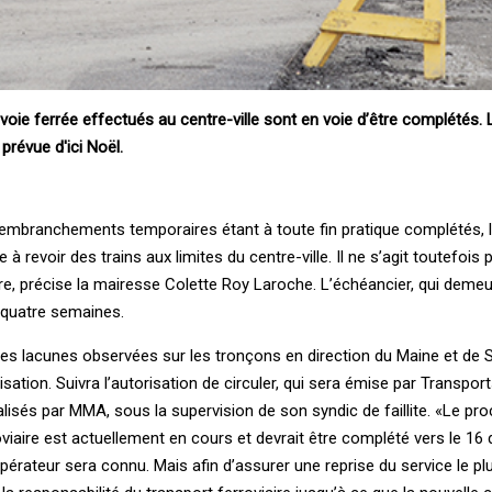
voie ferrée effectués au centre-ville sont en voie d’être complétés. 
prévue d'ici Noël.
 embranchements temporaires étant à toute fin pratique complétés, l
 revoir des trains aux limites du centre-ville. Il ne s’agit toutefois
ire, précise la mairesse Colette Roy Laroche. L’échéancier, qui deme
et quatre semaines.
ines lacunes observées sur les tronçons en direction du Maine et de
sation. Suivra l’autorisation de circuler, qui sera émise par Transpor
alisés par MMA, sous la supervision de son syndic de faillite. «Le pr
oviaire est actuellement en cours et devrait être complété vers le 16
érateur sera connu. Mais afin d’assurer une reprise du service le p