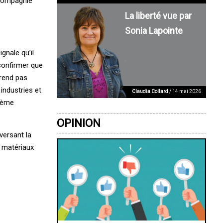
 compagnie
La liberté vue par
Sonia Lapointe
nale qu’il
 confirmer que
prend pas
industries et
Claudia Collard
/ 14 mai 2026
xième
OPINION
versant la
 matériaux