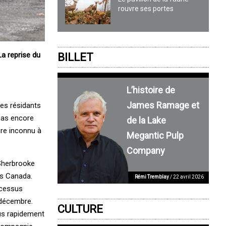
rouvre ses portes
La reprise du
BILLET
L’histoire de
James Ramage et
es résidants
 pas encore
de la Lake
ure inconnu à
Megantic Pulp
Company
 Sherbrooke
ts Canada.
Rémi Tremblay
/ 22 avril 2026
ocessus
 décembre.
CULTURE
lus rapidement