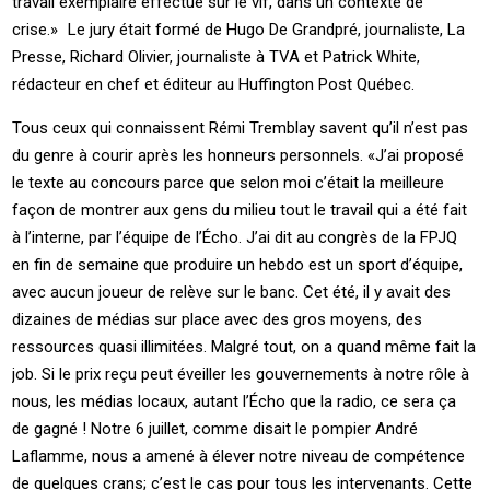
travail exemplaire effectué sur le vif, dans un contexte de
crise.» Le jury était formé de Hugo De Grandpré, journaliste, La
Presse, Richard Olivier, journaliste à TVA et Patrick White,
rédacteur en chef et éditeur au Huffington Post Québec.
Tous ceux qui connaissent Rémi Tremblay savent qu’il n’est pas
du genre à courir après les honneurs personnels. «J’ai proposé
le texte au concours parce que selon moi c’était la meilleure
façon de montrer aux gens du milieu tout le travail qui a été fait
à l’interne, par l’équipe de l’Écho. J’ai dit au congrès de la FPJQ
en fin de semaine que produire un hebdo est un sport d’équipe,
avec aucun joueur de relève sur le banc. Cet été, il y avait des
dizaines de médias sur place avec des gros moyens, des
ressources quasi illimitées. Malgré tout, on a quand même fait la
job. Si le prix reçu peut éveiller les gouvernements à notre rôle à
nous, les médias locaux, autant l’Écho que la radio, ce sera ça
de gagné ! Notre 6 juillet, comme disait le pompier André
Laflamme, nous a amené à élever notre niveau de compétence
de quelques crans; c’est le cas pour tous les intervenants. Cette