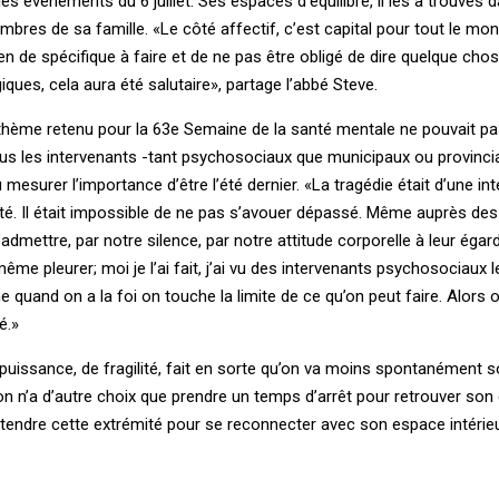
es événements du 6 juillet. Ses espaces d’équilibre, il les a trouvés d
bres de sa famille. «Le côté affectif, c’est capital pour tout le mo
rien de spécifique à faire et de ne pas être obligé de dire quelque cho
ues, cela aura été salutaire», partage l’abbé Steve.
 thème retenu pour la 63e Semaine de la santé mentale ne pouvait p
ous les intervenants -tant psychosociaux que municipaux ou provinci
esurer l’importance d’être l’été dernier. «La tragédie était d’une inte
imité. Il était impossible de ne pas s’avouer dépassé. Même auprès d
’admettre, par notre silence, par notre attitude corporelle à leur égard
me pleurer; moi je l’ai fait, j’ai vu des intervenants psychosociaux le
e quand on a la foi on touche la limite de ce qu’on peut faire. Alors o
é.»
puissance, de fragilité, fait en sorte qu’on va moins spontanément 
 on n’a d’autre choix que prendre un temps d’arrêt pour retrouver son 
tendre cette extrémité pour se reconnecter avec son espace intérieu