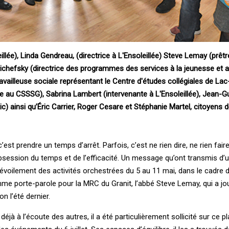
illée), Linda Gendreau, (directrice à L'Ensoleillée) Steve Lemay (prêtr
ichefsky (directrice des programmes des services à la jeunesse et a
availleuse sociale représentant le Centre d'études collégiales de Lac
le au CSSSG), Sabrina Lambert (intervenante à L'Ensoleillée), Jean-
ic) ainsi qu’Éric Carrier, Roger Cesare et Stéphanie Martel, citoyens d
st prendre un temps d’arrêt. Parfois, c’est ne rien dire, ne rien faire
 obsession du temps et de l’efficacité. Un message qu’ont transmis 
dévoilement des activités orchestrées du 5 au 11 mai, dans le cadre 
me porte-parole pour la MRC du Granit, l’abbé Steve Lemay, qui a jo
n l’été dernier.
déjà à l’écoute des autres, il a été particulièrement sollicité sur ce p