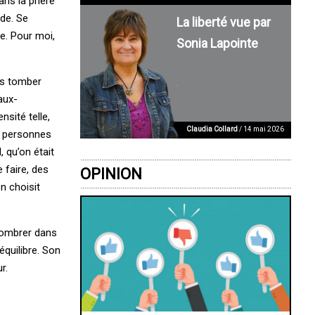
ans la prière
nde. Se
La liberté vue par
se. Pour moi,
Sonia Lapointe
as tomber
aux-
nsité telle,
Claudia Collard
/ 14 mai 2026
es personnes
, qu’on était
 faire, des
OPINION
n choisit
sombrer dans
équilibre. Son
r.