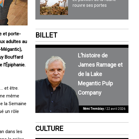
rouvre ses portes
e et porte-
BILLET
ux adultes au
-Mégantic),
L’histoire de
Guy Bouffard
James Ramage et
e l’Épiphanie.
de la Lake
Megantic Pulp
… et être.
Company
d’une même
de la Semaine
Rémi Tremblay
/ 22 avril 2026
ué un rôle
CULTURE
lan dans les