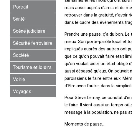
semaines et les mois qui ont suivi l
Portrait
mais aussi auprès d’amis et de mem
retrouver dans la gratuité, n’avoir 
Santé
dans le cadre des événements tragiq
Scène judiciaire
Prendre une pause, ç’a du bon. Le
mieux. Son porte-parole local et t
Sécurité ferroviaire
impliqués auprès des autres ont pu m
Société
que ce qu’on pouvait faire était l
qu’on voulait aider on était obligé d
Tourisme et loisirs
aussi dépassé qu’eux. On pouvait mê
paroissiens le faire entre eux. Mêm
Voirie
d’être avec l’autre, dans la simplicit
Voyages
Pour Steve Lemay, ce constat d’im
le faire. Il vient aussi un temps où
message à la population, ne pas at
Moments de pause…