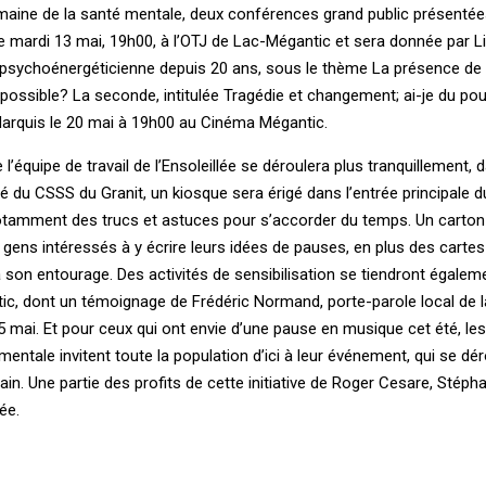
emaine de la santé mentale, deux conférences grand public présentée
u le mardi 13 mai, 19h00, à l’OTJ de Lac-Mégantic et sera donnée par Li
psychoénergéticienne depuis 20 ans, sous le thème La présence de 
 possible? La seconde, intitulée Tragédie et changement; ai-je du po
Marquis le 20 mai à 19h00 au Cinéma Mégantic.
 l’équipe de travail de l’Ensoleillée se déroulera plus tranquillement, 
é du CSSS du Granit, un kiosque sera érigé dans l’entrée principale d
notamment des trucs et astuces pour s’accorder du temps. Un carton
 gens intéressés à y écrire leurs idées de pauses, en plus des carte
 son entourage. Des activités de sensibilisation se tiendront égalem
tic, dont un témoignage de Frédéric Normand, porte-parole local de 
5 mai. Et pour ceux qui ont envie d’une pause en musique cet été, les
ntale invitent toute la population d’ici à leur événement, qui se dér
ain. Une partie des profits de cette initiative de Roger Cesare, Stépha
ée.