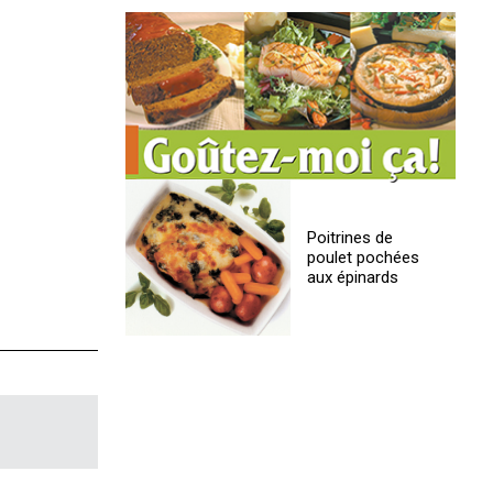
Poitrines de
poulet pochées
aux épinards