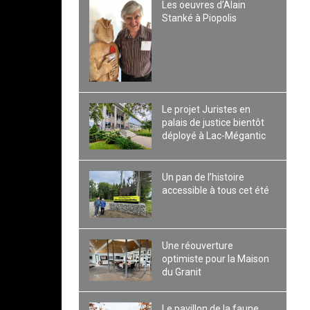
Les oeuvres d’Alain
Stanké à Piopolis
Le projet Juristes en
palais de justice bientôt
déployé à Lac-Mégantic
Un pan de l’histoire
accessible à tous cet été
Une réouverture
optimiste pour la Maison
du Granit
Le pavillon de la faune