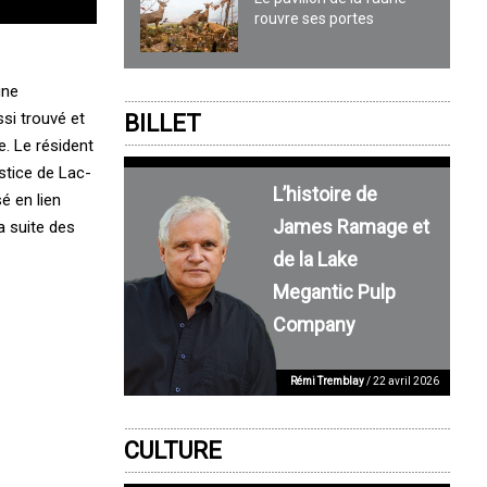
rouvre ses portes
une
ssi trouvé et
BILLET
. Le résident
ustice de Lac-
L’histoire de
é en lien
James Ramage et
a suite des
de la Lake
Megantic Pulp
Company
Rémi Tremblay
/ 22 avril 2026
CULTURE