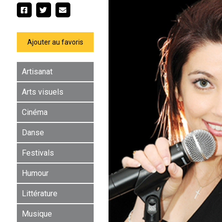
Ajouter au favoris
Artisanat
Arts visuels
Cinéma
Danse
Festivals
Humour
Littérature
Musique