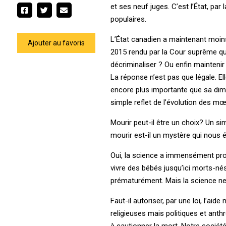
et ses neuf juges. C’est l’État, pa
populaires.
L’État canadien a maintenant moins
Ajouter au favoris
2015 rendu par la Cour suprême qui a
décriminaliser ? Ou enfin mainteni
La réponse n’est pas que légale. El
encore plus importante que sa dimen
simple reflet de l’évolution des mœ
Mourir peut-il être un choix? Un si
mourir est-il un mystère qui nous 
Oui, la science a immensément prog
vivre des bébés jusqu’ici morts-nés
prématurément. Mais la science ne c
Faut-il autoriser, par une loi, l’a
religieuses mais politiques et ant
à cautionner la mort. Notre société 