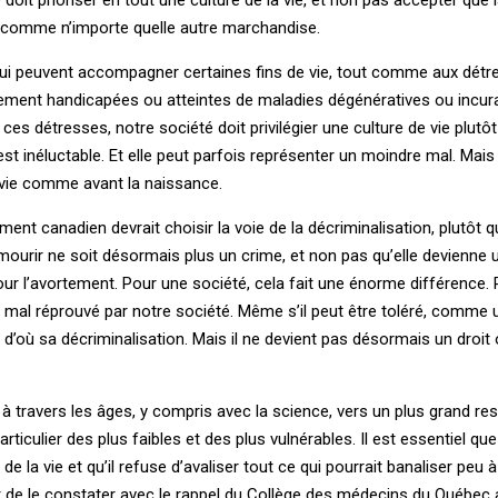
, comme n’importe quelle autre marchandise.
qui peuvent accompagner certaines fins de vie, tout comme aux dét
ement handicapées ou atteintes de maladies dégénératives ou incu
es détresses, notre société doit privilégier une culture de vie plutô
 est inéluctable. Et elle peut parfois représenter un moindre mal. Mais
e vie comme avant la naissance.
ment canadien devrait choisir la voie de la décriminalisation, plutôt q
 mourir ne soit désormais plus un crime, et non pas qu’elle devienne u
r l’avortement. Pour une société, cela fait une énorme différence. 
n mal réprouvé par notre société. Même s’il peut être toléré, comme
d’où sa décriminalisation. Mais il ne devient pas désormais un droit 
à travers les âges, y compris avec la science, vers un plus grand resp
rticulier des plus faibles et des plus vulnérables. Il est essentiel qu
 de la vie et qu’il refuse d’avaliser tout ce qui pourrait banaliser peu 
 de le constater avec le rappel du Collège des médecins du Québec 