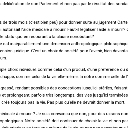
r la délibération de son Parlement et non pas par le résultat des sond
 de trois mois (c’est bien peu) pour donner suite au jugement Carter
utorisait l’aide médicale à mourir. Faut-il légaliser l’aide à mourir? 
r le statu quo en recourant à la clause nonobstant?
le est inséparablement une dimension anthropologique, philosophique 
sion juridique. C’est un choix de société pour l’avenir, bien davant
urs.
mple choix individuel, comme celui d’un produit, d’une préférence ou 
échappe, comme celui de la vie elle-même, la nôtre comme celle de l
ressé, rendant possibles des conceptions jusqu’ici stériles, faisan
 et prolongeant, parfois très longtemps, des vies jusqu’ici terminées
rée toujours pas la vie. Pas plus qu’elle ne devrait donner la mort.
ide médicale à mourir ? Je suis convaincu que non, pour des raisons no
hropologiques. Notre société doit continuer de choisir la vie et non
doit prioriser en tout une culture de la vie, et non pas accepter que 