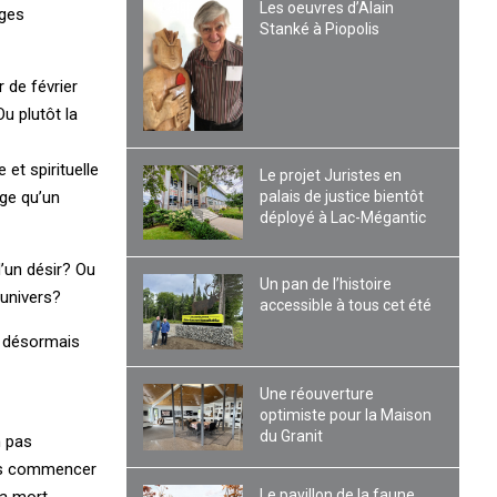
Les oeuvres d’Alain
ages
Stanké à Piopolis
 de février
Ou plutôt la
et spirituelle
Le projet Juristes en
palais de justice bientôt
age qu’un
déployé à Lac-Mégantic
d’un désir? Ou
Un pan de l’histoire
’univers?
accessible à tous cet été
t désormais
Une réouverture
optimiste pour la Maison
du Granit
n pas
 pas commencer
Le pavillon de la faune
la mort