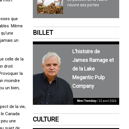
rouvre ses portes
resses que
rables. Même
BILLET
t qu’une
 jamais un
L’histoire de
ue celle de la
James Ramage et
n droit.
de la Lake
Provoquer la
Megantic Pulp
 un moindre
Company
ou un bien,
Rémi Tremblay
/ 22 avril 2026
ect de la vie,
e le Canada
CULTURE
à peu une
au sujet de