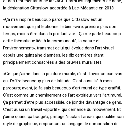
et des représentants de la CACP. Parmi les ingrédients de base,
la désignation Cittaslow, accordée à Lac-Mégantic en 2018.
«Ça m’a inspiré beaucoup parce que Cittaslow est un
mouvement que j’affectionne: le bien-vivre, prendre plus son
temps, moins être dans la productivité… Ça me parle beaucoup
cette thématique liée à la communauté, la nature et
l’environnement», transmet celui qui évolue dans l’art visuel
depuis une quinzaine d’années, les dix dernières étant
principalement consacrées à des œuvres muralistes.
«Ce que j’aime dans la peinture murale, c’est d’avoir un canevas
qui t’offre beaucoup plus de latitude. C’est aussi lié à mon
parcours; avant, je faisais beaucoup d’art mural de type graffiti.
C’est comme un cheminement de l’art extérieur vers l’art mural.
Ça permet d’être plus accessible, de joindre davantage de gens.
C’est aussi un travail «sportif», qui demande du mouvement. Et
j’aime quand ça bouge!», partage Nicolas Lareau, qui qualifie son
style de graphique, empruntant un langage de composition de