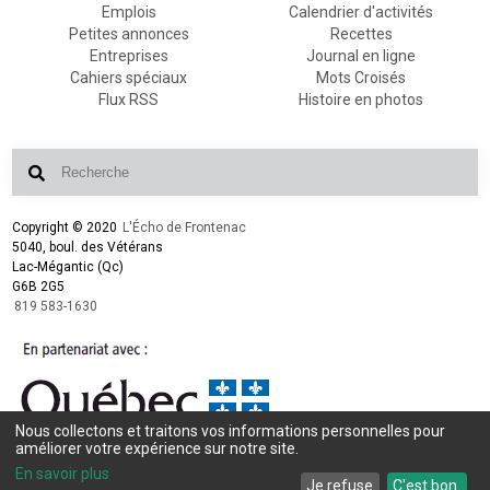
Emplois
Calendrier d'activités
Petites annonces
Recettes
Entreprises
Journal en ligne
Cahiers spéciaux
Mots Croisés
Flux RSS
Histoire en photos
Copyright © 2020
L'Écho de Frontenac
5040, boul. des Vétérans
Lac-Mégantic (Qc)
G6B 2G5
819 583-1630
Nous collectons et traitons vos informations personnelles pour
améliorer votre expérience sur notre site.
Conception et design :
L'Écho de Frontenac
Intégration et programmation :
LogiACTION
En savoir plus
Je refuse
C'est bon.