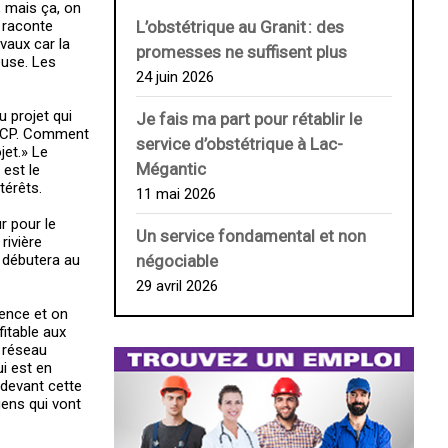
, mais ça, on
 raconte
L’obstétrique au ­Granit : des
vaux car la
promesses ne suffisent plus
euse. Les
24 juin 2026
 projet qui
Je fais ma part pour rétablir le
 le CP. Comment
service d’obstétrique à Lac-
jet.» Le
Mégantic
 est le
térêts.
11 mai 2026
r pour le
Un service fondamental et non
rivière
n débutera au
négociable
29 avril 2026
mence et on
fitable aux
e réseau
ui est en
 devant cette
gens qui vont