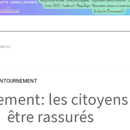
Voie de contournement: les citoyens concernés loin d’être rassurés
CONTOURNEMENT
ement: les citoyens
’être rassurés