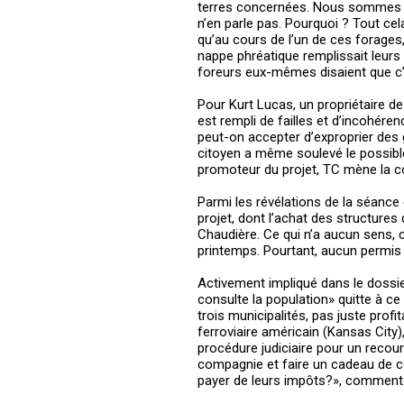
terres concernées. Nous sommes tou
n’en parle pas. Pourquoi ? Tout ce
qu’au cours de l’un de ces forages, 
nappe phréatique remplissait leurs
foreurs eux-mêmes disaient que c’é
Pour Kurt Lucas, un propriétaire d
est rempli de failles et d’incohérenc
peut-on accepter d’exproprier des 
citoyen a même soulevé le possible 
promoteur du projet, TC mène la cons
Parmi les révélations de la séance
projet, dont l’achat des structures 
Chaudière. Ce qui n’a aucun sens, c
printemps. Pourtant, aucun permis
Activement impliqué dans le dossie
consulte la population» quitte à ce
trois municipalités, pas juste prof
ferroviaire américain (Kansas City)
procédure judiciaire pour un reco
compagnie et faire un cadeau de co
payer de leurs impôts?», commente