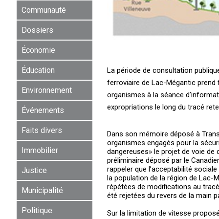
Communauté
Dossiers
Économie
Éducation
La période de consultation publiqu
ferroviaire de Lac-Mégantic prend fi
Environnement
organismes à la séance d’informatio
expropriations le long du tracé ret
Événements
Faits divers
Dans son mémoire déposé à Transpo
organismes engagés pour la sécurit
Immobilier
dangereuses» le projet de voie de 
préliminaire déposé par le Canadie
rappeler que l’acceptabilité socia
Justice
la population de la région de Lac
répétées de modifications au tracé
Municipalité
été rejetées du revers de la main p
Politique
Sur la limitation de vitesse propos