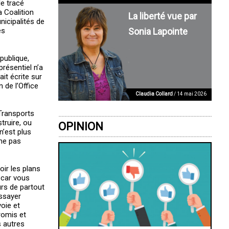
e tracé
a Coalition
La liberté vue par
icipalités de
Sonia Lapointe
es
 publique,
présentiel n’a
it écrite sur
 de l’Office
Claudia Collard
/ 14 mai 2026
«Transports
truire, ou
OPINION
n’est plus
ême pas
ir les plans
 car vous
urs de partout
essayer
oie et
romis et
s autres