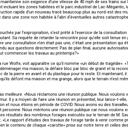
maintienne son exigence d’une vitesse de 40 mph de ses trains sur l
 incluant les zones habitées et le parc industriel de Lac-Mégantic, l
ruction rapide d’un nouveau tracé beaucoup plus au nord-est des mun
dans une zone non habitée à l’abri d’éventuelles autres catastroph
ouchés par l’expropriation, s’est prêté à l’exercice de la consultation
utant. Sa requête de retarder la rencontre pour qu’elle soit tenue en 
e une consultation n’en était pas une, c’était une présentation qui éta
du aux questions directement. Pas de plan final, aucune autorisation
eut commencer les travaux au printemps?»
 rue Wolfe, voit apparaître ce qu’il nomme «un début de tragédie». 
déménager ma maison, la défaire bloc par bloc de granit et la recons
e la pierre en avant et du plastique pour le reste. Et maintenant, il 
 qu’ils défont ma maison et ma grange, alors que le terrain n’est m
as meilleure. «Nous réclamons une réunion publique. Nous voulons vo
r. Il y a moyen de faire une réunion en présentiel, leur lance-t-elle,
son et nous étions en période de COVID. Nous avons eu des travaille
ait personne. Nous méritons une réunion publique car nous voulons 
es résultats des nombreux forages exécutés sur le terrain de M. Sav
ètent. «Le rapport d’études des travaux de forage tarde à venir comme p
en le contenu de chaque «carotte» prise sur notre terre et celles de