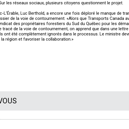
 Sur les réseaux sociaux, plusieurs citoyens questionnent le projet.
c-L’Érable, Luc Berthold, a encore une fois déploré le manque de tr
ossier de la voie de contournement. «Alors que Transports Canada av
 Syndicat des propriétaires forestiers du Sud du Québec pour les dém
 le tracé de la voie de contournement, on apprend que dans une lettr
ls ont été complètement ignorés dans le processus. Le ministre dev
la région et favoriser la collaboration.»
 VOUS