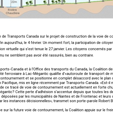
e de Transports Canada sur le projet de construction de la voie de
n aujourd’hui, le 4 février. Un moment fort, la participation de citoye
n virtuelle qui s’est tenue le 27 janvier. Les citoyens concernés par
enu ne semblent pas avoir été rassurés, bien au contraire.
rts-Canada et à l’Office des transports du Canada, la Coalition de
é ferroviaire à Lac-Mégantic qualifie d’«autoroute de transport de 
contournement et se positionne en complet désaccord avec le plan d
n Pacifique, mis en ligne récemment par Transports-Canada. «Est-il 
le de ce tracé de voie de contournement est actuellement en forte ch
-Mégantic? Cette perte d’adhésion s’accentue depuis que toutes les
 déposées par les municipalités de Nantes et de Frontenac et leurs 
ar les instances décisionnelles», transmet son porte-parole Robert Be
ée sur la future voie de contournement, la Coalition appuie sur le fre