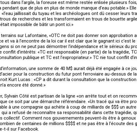
s dans l’argile, la foreuse est même restée enlisée plusieurs fois
la pendant que de plus en plus de monde manque d’eau potable.» Elle
«l’eau jaillissait du tuyau et les archéologues ont dû cesser leurs tra
 trous de recherches et les transformaient en trous de bouette argil
tait impossible de bâtir un pont ici.»
e terrains sur Lafontaine, «OTC ne doit pas donner son approbation au
e et va à l’encontre de la loi car il est clair que le gagnant ici c’est
gens si on ne peut pas démontrer l’indépendance et le sérieux du pro
conflit d’intérêts: «TC est responsable (en partie) de la tragédie, TC
ultation publique et TC est l’expropriateur.» TC nie tout conflit d’in
 d’information, une somme de 40 M$ aurait déjà été engagée à ce jou
d’acier pour la construction du futur pont ferroviaire au-dessus de la 
roit Kurt Lucas : «CP a dit durant la consultation que la constructio
 n’a encore été donné.»
r, Sylvain Côté est partisan de la ligne «on arrête tout et on recom
 que ce soit par une démarche référendaire. «Un tracé qui va être pro
itable à une compagnie qui achète à coup de milliards de $$$ un autr
, qui a refusé de reconnaître sa responsabilité dans cette tragédie, q
urs collectif. Comment nos gouvernements peuvent-ils être à genoux
mbien de centaines de millions $$$$ et ne pas être à l’écoute des 
-t-il sur Facebook.