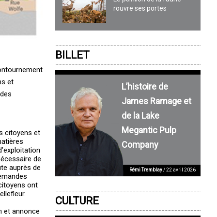
rouvre ses portes
BILLET
 contournement
ns et
L’histoire de
 des
James Ramage et
de la Lake
Megantic Pulp
s citoyens et
matières
Company
’exploitation
nécessaire de
ute auprès de
Rémi Tremblay
/ 22 avril 2026
 demandes
citoyens ont
llefleur.
CULTURE
in et annonce