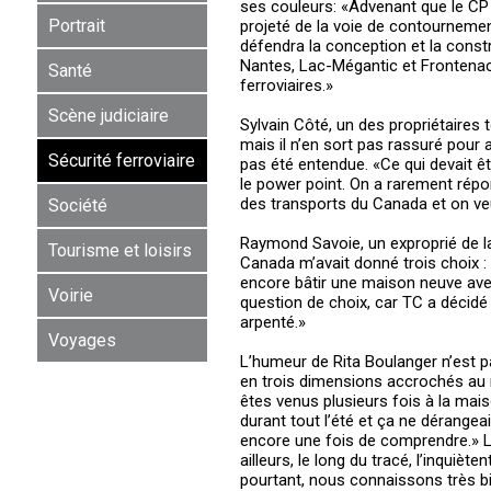
ses couleurs: «Advenant que le CP 
Portrait
projeté de la voie de contournement
défendra la conception et la const
Nantes, Lac-Mégantic et Frontenac 
Santé
ferroviaires.»
Scène judiciaire
Sylvain Côté, un des propriétaires t
mais il n’en sort pas rassuré pour a
Sécurité ferroviaire
pas été entendue. «Ce qui devait êtr
le power point. On a rarement répon
des transports du Canada et on v
Société
Raymond Savoie, un exproprié de la
Tourisme et loisirs
Canada m’avait donné trois choix : 
encore bâtir une maison neuve avec d
Voirie
question de choix, car TC a décidé
arpenté.»
Voyages
L’humeur de Rita Boulanger n’est p
en trois dimensions accrochés au mu
êtes venus plusieurs fois à la mai
durant tout l’été et ça ne dérange
encore une fois de comprendre.» L
ailleurs, le long du tracé, l’inqui
pourtant, nous connaissons très bi